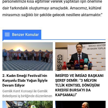
personelimize kısa eğitimler vererek yaptıkları işin önemine
dair farkındalık oluşturmayı amaçladık. Amacımız, kültürel
mirasımızı sağlıklı bir şekilde gelecek nesillere aktarmaktır.”
Benzer Konular
2. Kadın Emeği Festivali’nin
İMSİFED VE İMSİAD BAŞKANI
Kurşunlu Etabı Yoğun İlgiyle
ŞEREF DEMİR: “3 MİLYON
Devam Ediyor
TL’LİK KENTSEL DÖNÜŞÜM
KREDİSİ BURSA’YI DA
Gemlik Kent Konseyi ile Gemlik
KAPSAMALI”
Belediyesi iş birliğinde düzenlenen
2. Kadın Emeği Festivali’nin
Çevre, Şehircilik ve İklim Değişikliği
Kurşunlu etabı, yoğun katılımla
Bakanlığı ile Hazine ve Maliye