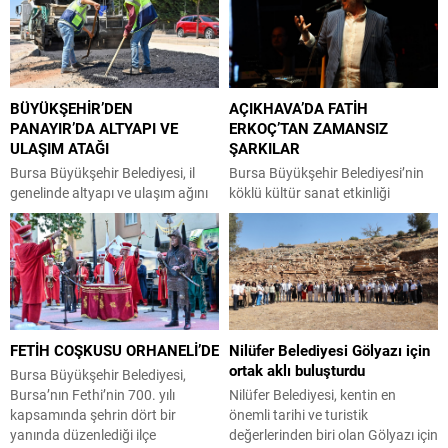
başladı. Kurşunlu Yeni Kordon’da
Bakanlığı tarafından hayata
kurulan stantlar, el emeği göz
geçirilen 3 milyon TL’ye kadar
nuru ürünleri vatandaşlarla
uygun koşullu kentsel dönüşüm
buluştururken, festival hafta sonu
kredisi sektör tarafından
boyunca ziyaretçilerini
memnuniyetle karşılandı. İnşaat
BÜYÜKŞEHİR’DEN
AÇIKHAVA’DA FATİH
ağırlamaya devam edecek.
Müteahhitleri Sanayicileri ve İş
PANAYIR’DA ALTYAPI VE
ERKOÇ’TAN ZAMANSIZ
Festivalin ikinci gününde Gemlik
İnsanları Federasyonu (İMSİFED)
ULAŞIM ATAĞI
ŞARKILAR
Belediye Başkanı Şükrü Deviren,
ile İnşaat Müteahhitleri
Gemlik Kent Konseyi Başkanı...
Sanayicileri ve İş İnsanları Derneği
Bursa Büyükşehir Belediyesi, il
Bursa Büyükşehir Belediyesi’nin
(İMSİAD) Başkanı Şeref Demir,
genelinde altyapı ve ulaşım ağını
köklü kültür sanat etkinliği
söz konusu finansman...
güçlendirme seferberliği
Uluslararası Bursa Festivali
kapsamında Osmangazi ilçesine
kapsamında sahne alan usta
bağlı Panayır Mahallesi 3’üncü
sanatçı Fatih Erkoç, zamana
Pınar Caddesi’nde çalışmalara hız
meydan okuyan şarkılarıyla
verdi. Büyükşehir Belediyesi,
Bursalılara unutulmaz bir gece
BUSKİ Genel Müdürlüğü ve
yaşattı. Büyükşehir Belediyesi
Ulaşım Dairesi Başkanlığı
adına Bursa Kültür Sanat ve
FETİH COŞKUSU ORHANELİ’DE
Nilüfer Belediyesi Gölyazı için
koordinasyonuyla Osmangazi
Turizm Vakfı (BKSTV) tarafından
ortak aklı buluşturdu
ilçesine bağlı Panayır Mahallesi
düzenlenen 64. Uluslararası
Bursa Büyükşehir Belediyesi,
3’üncü Pınar Caddesi’nde altyapı
Bursa Festivali, birbirinden değerli
Bursa’nın Fethi’nin 700. yılı
Nilüfer Belediyesi, kentin en
ve üstyapıyı yenileme
sanatçıları vatandaşlarla
kapsamında şehrin dört bir
önemli tarihi ve turistik
çalışmalarında sona yaklaştı.
buluşturmaya devam ediyor.
yanında düzenlediği ilçe
değerlerinden biri olan Gölyazı için