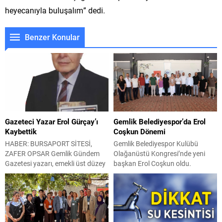
heyecanıyla buluşalım” dedi.
Benzer Konular
Gazeteci Yazar Erol Gürçay’ı
Gemlik Belediyespor’da Erol
Kaybettik
Coşkun Dönemi
HABER: BURSAPORT SİTESİ,
Gemlik Belediyespor Kulübü
ZAFER OPSAR Gemlik Gündem
Olağanüstü Kongresi’nde yeni
Gazetesi yazarı, emekli üst düzey
başkan Erol Coşkun oldu.
bürokrat ve eski profesyonel
Kongreye Gemlik Belediye
futbolcu Erol Gürçay 85 yaşında
Başkanı Şükrü Deviren, Belediye
hayatını kaybetti. Türkiye Gübre
Başkan Yardımcısı Durmuş Uslu,
Sanayii Anonim Şirketi (TÜGSAŞ)
Gemlik Belediyespor Kulübü
Genel Müdür Yardımcılığından
üyeleri ve antrenörlerin yanı sıra