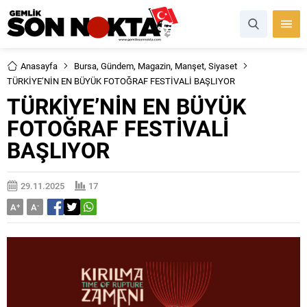
Anasayfa
Bursa
,
Gündem
,
Magazin
,
Manşet
,
Siyaset
TÜRKİYE’NİN EN BÜYÜK FOTOĞRAF FESTİVALİ BAŞLIYOR
TÜRKİYE’NİN EN BÜYÜK
FOTOĞRAF FESTİVALİ
BAŞLIYOR
29.11.2025
17
A
+
A
-