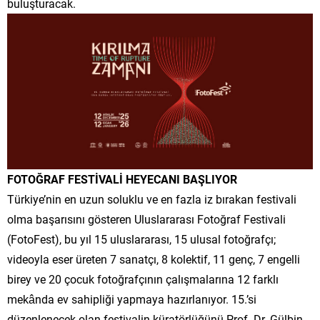
buluşturacak.
FOTOĞRAF FESTİVALİ HEYECANI BAŞLIYOR
Türkiye’nin en uzun soluklu ve en fazla iz bırakan festivali
olma başarısını gösteren Uluslararası Fotoğraf Festivali
(FotoFest), bu yıl 15 uluslararası, 15 ulusal fotoğrafçı;
videoyla eser üreten 7 sanatçı, 8 kolektif, 11 genç, 7 engelli
birey ve 20 çocuk fotoğrafçının çalışmalarına 12 farklı
mekânda ev sahipliği yapmaya hazırlanıyor. 15.’si
düzenlenecek olan festivalin küratörlüğünü Prof. Dr. Gülbin