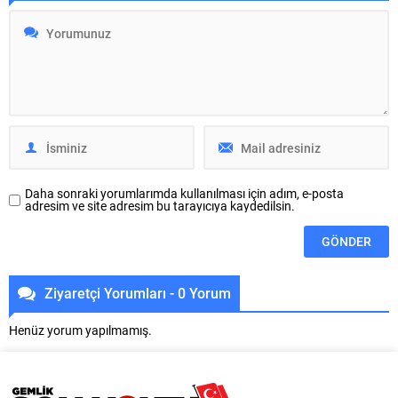
Harmancık Belediye Başkanı
herkesin ortak değeri olduğunu
Haşim Ali Arıkan belediye meclis
vurgulayarak, “Deniz de plajlar da
üyeleriyle birlikte Heykel’deki
halkındır. Amacımız, herkesin
Atatürk Anıtı’nda CHP’den istifa
güvenli, düzenli ve erişilebilir
ederek YENİ Parti’ye geçti. Heykel
koşullarda denizin keyfini
Atatürk Anıtı önünde düzenlenen
çıkarabilmesini sağlamak.” dedi.
basın...
Mudanya Belediyesi, kentin
denizle bağını...
Daha sonraki yorumlarımda kullanılması için adım, e-posta
adresim ve site adresim bu tarayıcıya kaydedilsin.
Ziyaretçi Yorumları - 0 Yorum
Henüz yorum yapılmamış.