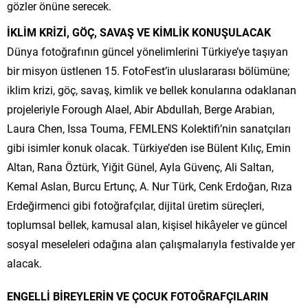
gözler önüne serecek.
İKLİM KRİZİ, GÖÇ, SAVAŞ VE KİMLİK KONUŞULACAK
Dünya fotoğrafının güncel yönelimlerini Türkiye’ye taşıyan
bir misyon üstlenen 15. FotoFest’in uluslararası bölümüne;
iklim krizi, göç, savaş, kimlik ve bellek konularına odaklanan
projeleriyle Forough Alael, Abir Abdullah, Berge Arabian,
Laura Chen, Issa Touma, FEMLENS Kolektifi’nin sanatçıları
gibi isimler konuk olacak. Türkiye’den ise Bülent Kılıç, Emin
Altan, Rana Öztürk, Yiğit Günel, Ayla Güvenç, Ali Saltan,
Kemal Aslan, Burcu Ertunç, A. Nur Türk, Cenk Erdoğan, Rıza
Erdeğirmenci gibi fotoğrafçılar, dijital üretim süreçleri,
toplumsal bellek, kamusal alan, kişisel hikâyeler ve güncel
sosyal meseleleri odağına alan çalışmalarıyla festivalde yer
alacak.
ENGELLİ BİREYLERİN VE ÇOCUK FOTOĞRAFÇILARIN