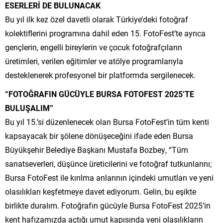
ESERLERİ DE BULUNACAK
Bu yıl ilk kez özel davetli olarak Türkiye’deki fotoğraf
kolektiflerini programına dahil eden 15. FotoFest’te ayrıca
gençlerin, engelli bireylerin ve çocuk fotoğrafçıların
üretimleri, verilen eğitimler ve atölye programlarıyla
desteklenerek profesyonel bir platformda sergilenecek.
“FOTOĞRAFIN GÜCÜYLE BURSA FOTOFEST 2025’TE
BULUŞALIM”
Bu yıl 15.’si düzenlenecek olan Bursa FotoFest’in tüm kenti
kapsayacak bir şölene dönüşeceğini ifade eden Bursa
Büyükşehir Belediye Başkanı Mustafa Bozbey, “Tüm
sanatseverleri, düşünce üreticilerini ve fotoğraf tutkunlarını;
Bursa FotoFest ile kırılma anlarının içindeki umutları ve yeni
olasılıkları keşfetmeye davet ediyorum. Gelin, bu eşikte
birlikte duralım. Fotoğrafın gücüyle Bursa FotoFest 2025’in
kent hafızamızda açtığı umut kapısında yeni olasılıkların