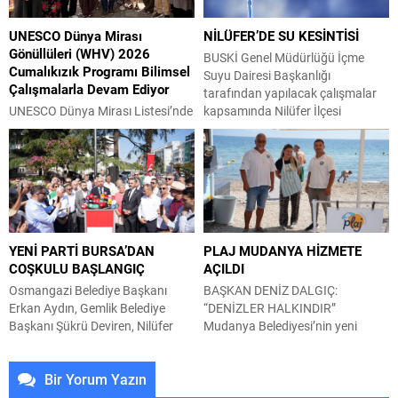
emekli olduktan sonra Gemlik
Yeni Parti Gemlik İlçe Başkanı
Körfez ve Gemlik Gündem
Servet Pehlivan ile partililer katıldı.
UNESCO Dünya Mirası
NİLÜFER’DE SU KESİNTİSİ
gazetelerinde yaklaşık 25 yıldır
Cemil Meriç Kültür Merkezi’ndeki
Gönüllüleri (WHV) 2026
köşe yazarlığı yapan Çağdaş
kongrede divan kurulu oy birliğiyle
BUSKİ Genel Müdürlüğü İçme
Cumalıkızık Programı Bilimsel
Gazeteciler Derneği...
Asiye Erman,...
Suyu Dairesi Başkanlığı
Çalışmalarla Devam Ediyor
tarafından yapılacak çalışmalar
UNESCO Dünya Mirası Listesi’nde
kapsamında Nilüfer İlçesi
yer alan “Bursa ve Cumalıkızık:
Doğanköy Mahallesi ve civarında
Osmanlı İmparatorluğu’nun
06 Ağustos 2026 tarihinde 09:00
Doğuşu” Dünya Miras Alanı,
– 18:00 saatleri arasında su
UNESCO Dünya Mirası Gönüllüleri
kesintisi yapılacaktır.
(WHV) 2026 Cumalıkızık
Vatandaşların tedbirli olması rica
Programı kapsamında
olunur.
gerçekleştirilen Yaz Okulu ile
YENİ PARTİ BURSA’DAN
PLAJ MUDANYA HİZMETE
akademik bilgi, uygulamalı eğitim
COŞKULU BAŞLANGIÇ
AÇILDI
ve saha araştırmalarını bir araya
getiriyor. İş, Örgüt ve Endüstri
Osmangazi Belediye Başkanı
BAŞKAN DENİZ DALGIÇ:
Psikologları Derneği (IOCP),
Erkan Aydın, Gemlik Belediye
“DENİZLER HALKINDIR”
Bursa UNESCO Derneği, UNESCO
Başkanı Şükrü Deviren, Nilüfer
Mudanya Belediyesi’nin yeni
Bursa...
Belediye Başkanı Şadi Özdemir,
hizmeti Plaj Mudanya’nın ilk
Mudanya Belediye Başkanı Deniz
adresi Güzelyalı’da açıldı.
Bir Yorum Yazın
Dalgıç, Mustafakemalpaşa
Mudanya Belediye Başkanı Deniz
Belediye Başkanı Şükrü Erdem,
Dalgıç, denizin ve kıyıların