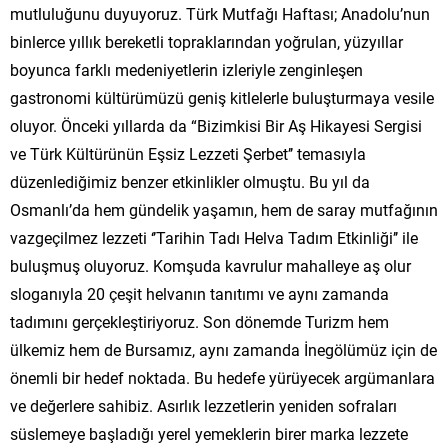
mutluluğunu duyuyoruz. Türk Mutfağı Haftası; Anadolu’nun
binlerce yıllık bereketli topraklarından yoğrulan, yüzyıllar
boyunca farklı medeniyetlerin izleriyle zenginleşen
gastronomi kültürümüzü geniş kitlelerle buluşturmaya vesile
oluyor. Önceki yıllarda da “Bizimkisi Bir Aş Hikayesi Sergisi
ve Türk Kültürünün Eşsiz Lezzeti Şerbet’’ temasıyla
düzenlediğimiz benzer etkinlikler olmuştu. Bu yıl da
Osmanlı’da hem gündelik yaşamın, hem de saray mutfağının
vazgeçilmez lezzeti ‘’Tarihin Tadı Helva Tadım Etkinliği’’ ile
buluşmuş oluyoruz. Komşuda kavrulur mahalleye aş olur
sloganıyla 20 çeşit helvanın tanıtımı ve aynı zamanda
tadımını gerçekleştiriyoruz. Son dönemde Turizm hem
ülkemiz hem de Bursamız, aynı zamanda İnegölümüz için de
önemli bir hedef noktada. Bu hedefe yürüyecek argümanlara
ve değerlere sahibiz. Asırlık lezzetlerin yeniden sofraları
süslemeye başladığı yerel yemeklerin birer marka lezzete