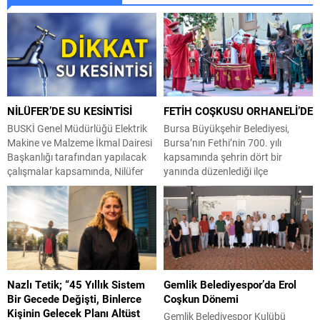
NİLÜFER’DE SU KESİNTİSİ
FETİH COŞKUSU ORHANELİ’DE
BUSKİ Genel Müdürlüğü Elektrik
Bursa Büyükşehir Belediyesi,
Makine ve Malzeme İkmal Dairesi
Bursa’nın Fethi’nin 700. yılı
Başkanlığı tarafından yapılacak
kapsamında şehrin dört bir
çalışmalar kapsamında, Nilüfer
yanında düzenlediği ilçe
İlçesi Konak Mahallesi; Yıldırım
şenliklerini bu kez Orhaneli’ye
Caddesi güneyi, Eğitimciler
taşıdı. Büyükşehir Belediyesi
Caddesi kuzeyi ile Başkent ve
Kültür, Sanat ve Sosyal İşler
Pınar Sokak doğusunda kalan
Dairesi Başkanlığı tarafından
bölge ve civarında 04 Ağustos
Orhaneli 9 Eylül Meydanı’nda
2026 tarihinde 09:00 – 18:00
gerçekleştirilen etkinlikler, her
saatleri arasında su kesintisi
yaştan vatandaşı bir araya
Nazlı Tetik; “45 Yıllık Sistem
Gemlik Belediyespor’da Erol
yapılacaktır. Vatandaşların
getirdi. Şenlik alanında kurulan
Bir Gecede Değişti, Binlerce
Coşkun Dönemi
tedbirli olması rica...
kadın dernekleri ve kooperatif
Kişinin Gelecek Planı Altüst
stantları yoğun...
Gemlik Belediyespor Kulübü