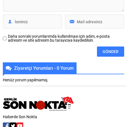
araya getirerek renkli görüntülere
saha araştırmaları ve gönüllülük
sahne oldu. Şenlik kapsamında
faaliyetlerini bir araya getirdi. İş,
kurulan...
Örgüt ve Endüstri Psikologları
Derneği (IOCP) tarafından
yürütülen program;...
Daha sonraki yorumlarımda kullanılması için adım, e-posta
adresim ve site adresim bu tarayıcıya kaydedilsin.
Ziyaretçi Yorumları - 0 Yorum
Henüz yorum yapılmamış.
Haberde Son Nokta