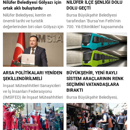
Nilüfer Belediyesi Gölyazı için
NİLÜFER İLÇE ŞENLİĞİ DOLU
ortak aklı buluşturdu
DOLU GEÇTİ
Nilüfer Belediyesi, kentin en
Bursa Büyükşehir Belediyesi
önemli tarihi ve turistik
tarafından ‘Bursa’nın Fethi’nin
değerlerinden biri olan Gölyazı için
700. Yılı Etkinlikleri’ kapsamında
çalıştay düzenledi. Aziz
düzenlenen İlçe Şenlikleri’nin son
Panteleimon Kilisesi’ndeki
durağı Nilüfer oldu. Büyükşehir
çalıştayda bölgenin arkeolojik
Belediyesi Kültür, Sanat ve Sosyal
değerleri ve doğal güzellikleriyle
İşler Dairesi Başkanlığı
dünya standartlarında bir turizm
koordinasyonuyla Nilüfer Balkan
destinasyonuna dönüştürülmesi
Bölge Parkı’nda gerçekleştirilen
hedefi vurgulandı. Nilüfer
etkinlikler, gün boyunca 7’den
ARSA POLİTİKALARI YENİDEN
BÜYÜKŞEHİR, YENİ RAYLI
Belediyesi, tarihi ve turistik
70’e her yaştan vatandaşı bir
ŞEKİLLENDİRİLMELİ
SİSTEM ARAÇLARININ RENK
özellikleri ile öne çıkan Gölyazı için
araya getirerek renkli görüntülere
SEÇİMİNİ VATANDAŞLARA
kapsamlı bir çalıştay düzenledi.
sahne oldu. Şenlik kapsamında
İnşaat Müteahhitleri Sanayicileri
BIRAKTI
Gölyazı Aziz...
kurulan...
ve İş İnsanları Federasyonu
(İMSİFED) ile İnşaat Müteahhitleri
Bursa Büyükşehir Belediyesi,
Sanayicileri ve İş İnsanları Derneği
toplu ulaşımın güçlendirilmesi
(İMSİAD) Başkanı Şeref Demir,
amacıyla sisteme entegre edilecek
Türkiye’de konut fiyatlarının
olan 20 adet yeni hafif raylı
dengelenmesi ve kentsel
sistem aracının renk seçimini
dönüşümün hız kazanması için
vatandaşın görüşüne açtı.