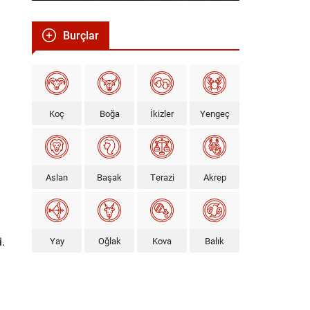
Burçlar
Koç
Boğa
İkizler
Yengeç
Aslan
Başak
Terazi
Akrep
i.
Yay
Oğlak
Kova
Balık