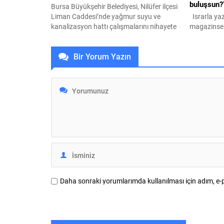
buluşsun?
Bursa Büyükşehir Belediyesi, Nilüfer ilçesi
Liman Caddesi’nde yağmur suyu ve
Israrla ya
kanalizasyon hattı çalışmalarını nihayete
magazinsel
erdirerek parke ve asfalt kaplama
yüksek alben
sürecine başladı. Büyükşehir Belediyesi
çekmediği i
Bir Yorum Yazın
BUSKİ Genel Müdürlüğü, Nilüfer ilçesi
sorarak ola
Odunluk Mahallesi’nde bulunan Liman
yormak ist
Caddesi’nde 400 metrelik güzergahta
diyoruz . Ya
yağmur suyu ve kanalizasyon hattı
felsefesi üz
çalışmalarını tamamladı. BUSKİ ekipleri,
felsefesi üz
bölgede altyapıyı güçlendiren
çalışmaların tamamlanması...
Daha sonraki yorumlarımda kullanılması için adım, e-p