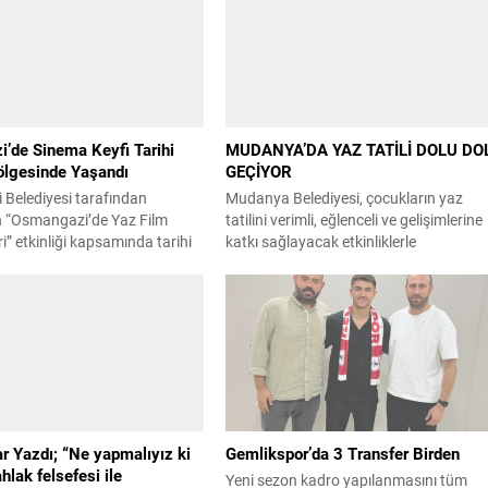
’de Sinema Keyfi Tarihi
MUDANYA’DA YAZ TATİLİ DOLU DO
ölgesinde Yaşandı
GEÇİYOR
Belediyesi tarafından
Mudanya Belediyesi, çocukların yaz
 “Osmangazi’de Yaz Film
tatilini verimli, eğlenceli ve gelişimlerine
i” etkinliği kapsamında tarihi
katkı sağlayacak etkinliklerle
kez Osmangazilileri ağırladı.
değerlendirmeleri amacıyla düzenlediği
elediyesi, ilçenin farklı
Yaz Kültür ve Sanat Kursları, Yaz Spor
a düzenlediği kültür ve sanat
Okulları ve “Mütareke’de Oyun Var”
iyle vatandaşlara yaz
etkinlikleriyle yüzlerce çocuğu sanat, s
a keyifli ve nitelikli zaman
ve oyunla buluşturuyor. Eğitime yönelik
kanı sunmaya devam ediyor.
çalışmalarını yıl boyunca sürdüren
a hayata geçirilen
Mudanya Belediyesi, yaz tatilinde de
’de Yaz Film Gösterimleri”
çocukların gelişimini destekleyen
inema tutkunlarını bu...
programlar...
r Yazdı; “Ne yapmalıyız ki
Gemlikspor’da 3 Transfer Birden
ahlak felsefesi ile
Yeni sezon kadro yapılanmasını tüm