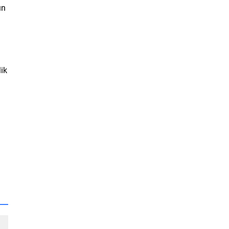
un
ik