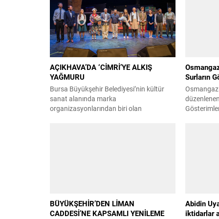
AÇIKHAVA’DA ‘CİMRİ’YE ALKIŞ
Osmangazi
YAĞMURU
Surların G
Bursa Büyükşehir Belediyesi’nin kültür
Osmangazi 
sanat alanında marka
düzenlenen
organizasyonlarından biri olan
Gösterimler
Uluslararası Bursa Festivali kapsamında
surlar, bu 
sahnelenen ödüllü oyun ‘Cimri’,
Osmangazi B
tiyatroseverlerden tam not aldı.
noktalarınd
Büyükşehir Belediyesi adına Bursa Kültür
etkinlikler
Sanat ve Turizm Vakfı (BKSTV)
akşamlarınd
tarafından bu yıl 64’üncüsü düzenlenen
geçirme im
Uluslararası Bursa Festivali, Bursalıları
Bu kapsamd
seçkin kültür ve sanat etkinlikleriyle
“Osmangazi
buluşturmaya devam ediyor. Bu...
etkinliği, s
BÜYÜKŞEHİR’DEN LİMAN
Abidin Uya
CADDESİ’NE KAPSAMLI YENİLEME
iktidarlar 