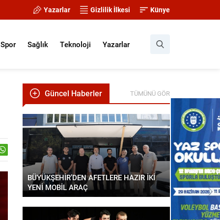
Yazarlar
Gizlilik İlkesi
Künye
Spor
Sağlık
Teknoloji
Yazarlar
Güncel Haberler
TÜMÜNÜ GÖR
BÜYÜKŞEHİR’DEN AFETLERE HAZIR İKİ
YENİ MOBİL ARAÇ