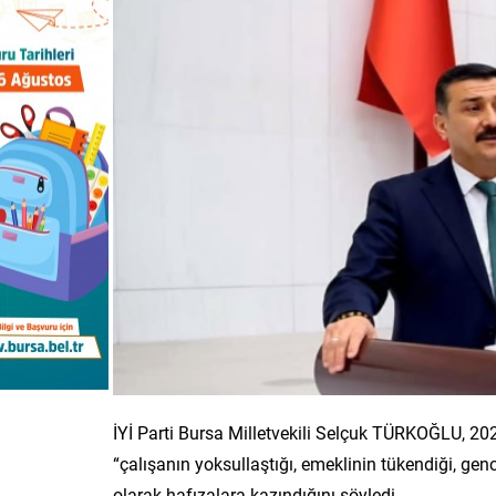
İYİ Parti Bursa Milletvekili Selçuk TÜRKOĞLU, 202
“çalışanın yoksullaştığı, emeklinin tükendiği, genc
olarak hafızalara kazındığını söyledi.