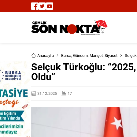
Anasayfa
Bursa
,
Gündem
,
Manşet
,
Siyaset
Selçuk 
Selçuk Türkoğlu: “2025, 
Oldu”
31.12.2025
17