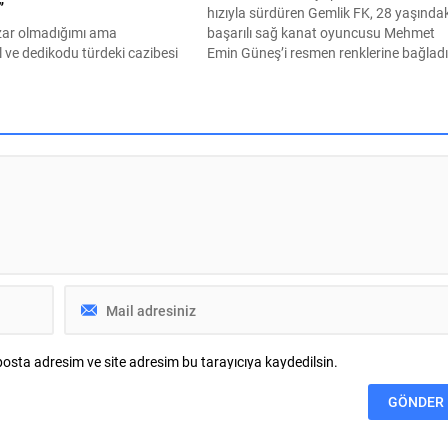
”
hızıyla sürdüren Gemlik FK, 28 yaşında
zar olmadığımı ama
başarılı sağ kanat oyuncusu Mehmet
 ve dedikodu türdeki cazibesi
Emin Güneş’i resmen renklerine bağladı
ili konuların da hiç ilgimi
Kariyerinde daha önce 1922 Konyaspor
çin daha ziyade sorular
İskenderunspor ve Fransa’da Evian,
yların nedeni üzerinde kafa
Annecy FC ile FC Bourgoin-Jallieu gibi
iyorum . Buna Sokratik yöntem
takımların formalarını başarıyla terlete
klaşık son 15 yıl din ve siyaset
yetenekli futbolcu, kulüp tesislerimizde
erine, özelikle Kant’ın ahlak
düzenlenen törenle kendisini takımımız
erine ilgim ve...
bağlayan sözleşmeye...
osta adresim ve site adresim bu tarayıcıya kaydedilsin.