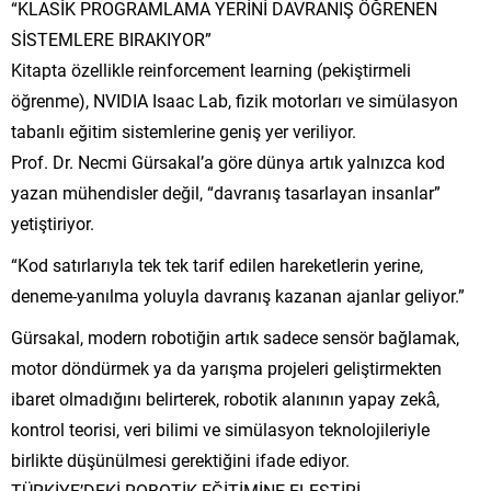
“KLASİK PROGRAMLAMA YERİNİ DAVRANIŞ ÖĞRENEN
SİSTEMLERE BIRAKIYOR”
Kitapta özellikle reinforcement learning (pekiştirmeli
öğrenme), NVIDIA Isaac Lab, fizik motorları ve simülasyon
tabanlı eğitim sistemlerine geniş yer veriliyor.
Prof. Dr. Necmi Gürsakal’a göre dünya artık yalnızca kod
yazan mühendisler değil, “davranış tasarlayan insanlar”
yetiştiriyor.
“Kod satırlarıyla tek tek tarif edilen hareketlerin yerine,
deneme-yanılma yoluyla davranış kazanan ajanlar geliyor.”
Gürsakal, modern robotiğin artık sadece sensör bağlamak,
motor döndürmek ya da yarışma projeleri geliştirmekten
ibaret olmadığını belirterek, robotik alanının yapay zekâ,
kontrol teorisi, veri bilimi ve simülasyon teknolojileriyle
birlikte düşünülmesi gerektiğini ifade ediyor.
TÜRKİYE’DEKİ ROBOTİK EĞİTİMİNE ELEŞTİRİ