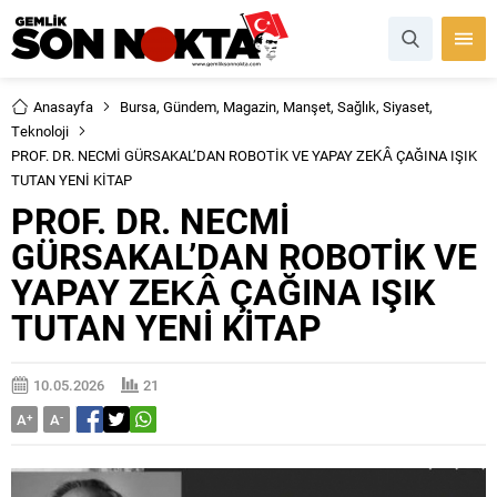
Anasayfa
Bursa
,
Gündem
,
Magazin
,
Manşet
,
Sağlık
,
Siyaset
,
Teknoloji
PROF. DR. NECMİ GÜRSAKAL’DAN ROBOTİK VE YAPAY ZEKÂ ÇAĞINA IŞIK
TUTAN YENİ KİTAP
PROF. DR. NECMİ
GÜRSAKAL’DAN ROBOTİK VE
YAPAY ZEKÂ ÇAĞINA IŞIK
TUTAN YENİ KİTAP
10.05.2026
21
A
+
A
-