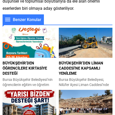
düşünsel ve toplumsal boyutlarıyla da ele alan önemli
eserlerden biri olmaya aday gösteriliyor.
Benzer Konular
BÜYÜKŞEHİR’DEN
BÜYÜKŞEHİR’DEN LİMAN
ÖĞRENCİLERE KIRTASİYE
CADDESİ’NE KAPSAMLI
DESTEĞİ
YENİLEME
Bursa Büyükşehir Belediyesi’nin
Bursa Büyükşehir Belediyesi,
öğrencilerin eğitim ve öğretim
Nilüfer ilçesi Liman Caddesi’nde
hayatına katkıda bulunmak
yağmur suyu ve kanalizasyon
amacıyla hayata geçirdiği
hattı çalışmalarını nihayete
‘Kırtasiye Desteği’ne başvurular
erdirerek parke ve asfalt kaplama
başladı. Büyükşehir Belediyesi,
sürecine başladı. Büyükşehir
Bursa Yuvam Çocuk Etkinlik
Belediyesi BUSKİ Genel