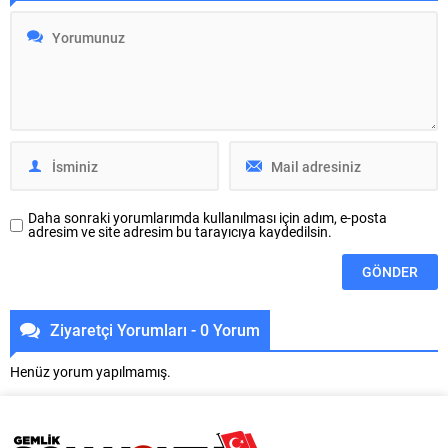
05 Ağustos 2026 tarihinde 09:00
Analizi: Bursa genelindeki mevcut
– 18:00 saatleri arasında su
binaların %65’ten fazlasının 1999
kesintisi yapılacaktır. BUSKİ Genel
öncesi standartlara göre inşa
Müdürlüğü İçme Suyu Dairesi...
edilmiş riskli yapılardan oluştuğu
açıklanmıştır. Kent genelindeki
536.000...
Daha sonraki yorumlarımda kullanılması için adım, e-posta
adresim ve site adresim bu tarayıcıya kaydedilsin.
Ziyaretçi Yorumları - 0 Yorum
Henüz yorum yapılmamış.