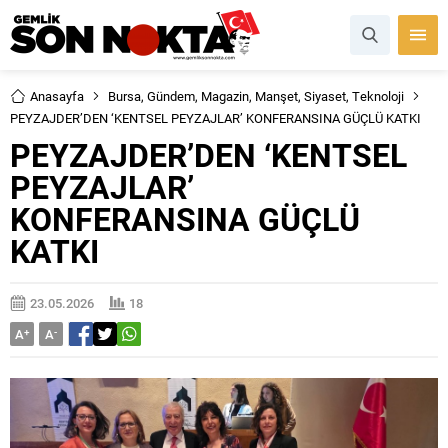
Anasayfa
Bursa
,
Gündem
,
Magazin
,
Manşet
,
Siyaset
,
Teknoloji
PEYZAJDER’DEN ‘KENTSEL PEYZAJLAR’ KONFERANSINA GÜÇLÜ KATKI
PEYZAJDER’DEN ‘KENTSEL
PEYZAJLAR’
KONFERANSINA GÜÇLÜ
KATKI
23.05.2026
18
A
+
A
-