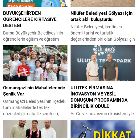
BÜYÜKŞEHİR’DEN
Nilüfer Belediyesi Gölyazı için
ÖĞRENCİLERE KIRTASİYE
ortak aklı buluşturdu
DESTEĞİ
Nilüfer Belediyesi, kentin en
Bursa Büyükşehir Belediyesi’nin
önemli tarihi ve turistik
öğrencilerin eğitim ve öğretim
değerlerinden biri olan Gölyazı için
hayatına katkıda bulunmak
çalıştay düzenledi. Aziz
amacıyla hayata geçirdiği
Panteleimon Kilisesi’ndeki
‘Kırtasiye Desteği’ne başvurular
çalıştayda bölgenin arkeolojik
başladı. Büyükşehir Belediyesi,
değerleri ve doğal güzellikleriyle
Bursa Yuvam Çocuk Etkinlik
dünya standartlarında bir turizm
Merkezleri’nden YKS Hazırlık
destinasyonuna dönüştürülmesi
Kursları ve üniversite tercih
hedefi vurgulandı. Nilüfer
Osmangazi’nin Mahallelerinde
ULUTEK FİRMASINA
desteğine kadar eğitimin her
Belediyesi, tarihi ve turistik
Şenlik Var
İNOVASYON VE YEŞİL
kademesinde öğrencilere ve
özellikleri ile öne çıkan Gölyazı için
DÖNÜŞÜM PROGRAMINDA
ailelerine destek olmayı
kapsamlı bir çalıştay düzenledi.
Osmangazi Belediyesi’nin ilçedeki
BİRİNCİLİK ÖDÜLÜ
sürdürüyor. Bu kapsamda ilkokul,
Gölyazı Aziz...
tüm mahallelerde tek tek
ortaokul ve lise öğrencilerine
düzenlediği mahalle şenlikleri,
Ar-Ge ve inovasyon ekosistemiyle
verilecek ‘Kırtasiye...
Osmangazililere eğlence dolu
teknoloji tabanlı firmaların
anlar yaşatmaya devam ediyor.
gelişimine katkı sağlayan ULUTEK
Osmangazi ilçesinde yaşayan
Teknopark bünyesinde faaliyet