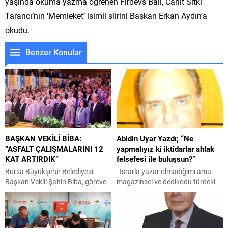
yaşında okuma yazma öğrenen Firdevs Balı, Cahit Sıtkı
Tarancı’nın ‘Memleket’ isimli şiirini Başkan Erkan Aydın’a
okudu.
Benzer Konular
BAŞKAN VEKİLİ BİBA:
Abidin Uyar Yazdı; “Ne
“ASFALT ÇALIŞMALARINI 12
yapmalıyız ki iktidarlar ahlak
KAT ARTIRDIK”
felsefesi ile buluşsun?”
Bursa Büyükşehir Belediyesi
Israrla yazar olmadığımı ama
Başkan Vekili Şahin Biba, göreve
magazinsel ve dedikodu türdeki
geldiği 10 Nisan’dan bugüne
cazibesi yüksek albenili konuların
kadar geçen dönemi işaret ederek
da hiç ilgimi çekmediği için daha
“AK Parti belediyeciliğine yakışır
ziyade sorular sorarak olayların
bir vizyonla durmadan
nedeni üzerinde kafa yormak