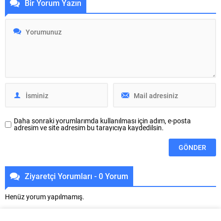
Bir Yorum Yazın
sakinleriyle bir araya geldiği
raporu açıkladı. Hazırlanan
toplantıda ‘Bursa’nın kalbi’ olarak
rapora göre ; Yapı Stoku ve Yaş
nitelendirdiği tarihi bölgelere
Analizi: Bursa genelindeki mevcut
nefes aldıracak projeler
binaların %65’ten fazlasının 1999
planladıklarını söyledi. Büyükşehir
öncesi standartlara göre inşa
Belediyesi Başkan Vekili Şahin
edilmiş riskli yapılardan oluştuğu
Biba, Osmangazi ilçesine bağlı
açıklanmıştır. Kent genelindeki
Pınarbaşı, Aktarhüssam, Kavaklı,
536.000...
Yahşibey, İvazpaşa, Alacahırka,
Mollafenari, Alaattin, Alipaşa,
Maksem, Tahtakale, Dikkaldırım,...
Daha sonraki yorumlarımda kullanılması için adım, e-posta
adresim ve site adresim bu tarayıcıya kaydedilsin.
Ziyaretçi Yorumları - 0 Yorum
Henüz yorum yapılmamış.