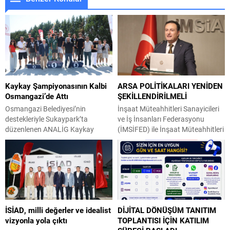
Kaykay Şampiyonasının Kalbi
ARSA POLİTİKALARI YENİDEN
Osmangazi’de Attı
ŞEKİLLENDİRİLMELİ
Osmangazi Belediyesi’nin
İnşaat Müteahhitleri Sanayicileri
destekleriyle Sukaypark’ta
ve İş İnsanları Federasyonu
düzenlenen ANALİG Kaykay
(İMSİFED) ile İnşaat Müteahhitleri
Türkiye Şampiyonası, üç gün
Sanayicileri ve İş İnsanları Derneği
boyunca heyecan ve adrenalin
(İMSİAD) Başkanı Şeref Demir,
dolu mücadelelere sahne oldu.
Türkiye’de konut fiyatlarının
Final performanslarının ardından
dengelenmesi ve kentsel
dereceye giren sporculara kupa
dönüşümün hız kazanması için
ve madalyaları takdim edildi.
arsa politikalarının yeniden ele
Bursa’nın önemli spor
alınması gerektiğini söyledi.
İSİAD, milli değerler ve idealist
DİJİTAL DÖNÜŞÜM TANITIM
tesislerinden Sukaypark, kaykay
Konut üretim maliyetlerinde arsa
vizyonla yola çıktı
TOPLANTISI İÇİN KATILIM
sporunun genç yıldızlarını
bedellerinin en önemli