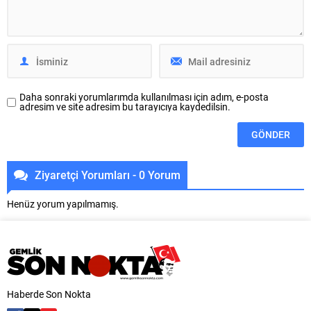
doğrultusunda sorunlara çözüm
Belediyesi, tarihi ve turistik
üretmek için 7/24 çalıştıklarını
özellikleri ile öne çıkan Gölyazı için
vurguladı. Vatandaşların
kapsamlı bir çalıştay düzenledi.
beklentilerini yerinde tespit ederek
Gölyazı Aziz...
çözüm odaklı çalışmalar yürüten
Osmangazi Belediye Başkanı...
Daha sonraki yorumlarımda kullanılması için adım, e-posta
adresim ve site adresim bu tarayıcıya kaydedilsin.
Ziyaretçi Yorumları - 0 Yorum
Henüz yorum yapılmamış.
Haberde Son Nokta