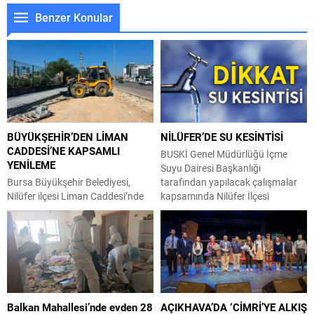
Benzer Konular
BÜYÜKŞEHİR’DEN LİMAN
NİLÜFER’DE SU KESİNTİSİ
CADDESİ’NE KAPSAMLI
BUSKİ Genel Müdürlüğü İçme
YENİLEME
Suyu Dairesi Başkanlığı
Bursa Büyükşehir Belediyesi,
tarafından yapılacak çalışmalar
Nilüfer ilçesi Liman Caddesi’nde
kapsamında Nilüfer İlçesi
yağmur suyu ve kanalizasyon
Doğanköy Mahallesi ve civarında
hattı çalışmalarını nihayete
06 Ağustos 2026 tarihinde 09:00
erdirerek parke ve asfalt kaplama
– 18:00 saatleri arasında su
sürecine başladı. Büyükşehir
kesintisi yapılacaktır.
Belediyesi BUSKİ Genel
Vatandaşların tedbirli olması rica
Müdürlüğü, Nilüfer ilçesi Odunluk
olunur.
Mahallesi’nde bulunan Liman
Balkan Mahallesi’nde evden 28
AÇIKHAVA’DA ‘CİMRİ’YE ALKIŞ
Caddesi’nde 400 metrelik