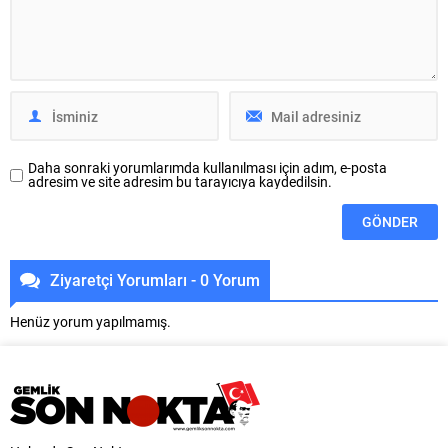
sanayi kuruluşları listelerinde yer
“Nükleoplasti” yönteminin yüz
aldı. Proyem İSO 500’de 152’nci,
güldüren sonuçlar verdiğini
Keskinoğlu 160’ıncı sıraya
belirtti. Modern çağın...
yerleşirken, Yörsan...
Daha sonraki yorumlarımda kullanılması için adım, e-posta
adresim ve site adresim bu tarayıcıya kaydedilsin.
Ziyaretçi Yorumları - 0 Yorum
Henüz yorum yapılmamış.