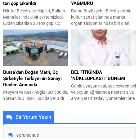
ton çöp çıkarıldı
YAĞMURU
güzergahta yağmur suyu ve
kanalizasyon hattı çalışmalarını
Nilüfer Belediyesi ekipleri, Balkan
Bursa Büyükşehir Belediyesi’nin
tamamladı. BUSKİ ekipleri,
Mahallesi’ndeki bir evi temizledi.
kültür sanat alanında marka
bölgede altyapıyı güçlendiren
Evden çıkarılan 28 ton çöp, üç
organizasyonlarından biri olan
çalışmaların tamamlanması...
kamyona yüklenerek Hamitler
Uluslararası Bursa Festivali
Kent Çöplüğü’ne götürüldü.
kapsamında sahnelenen ödüllü
Nilüfer Belediyesi ekipleri, Balkan
oyun ‘Cimri’, tiyatroseverlerden
Mahallesi Turan Haznedaroğlu
tam not aldı. Büyükşehir
Sokak’ta bulunan bir apartman
Belediyesi adına Bursa Kültür
dairesinden gelen şikâyetleri
Sanat ve Turizm Vakfı (BKSTV)
değerlendirerek, çöp eve
tarafından bu yıl 64’üncüsü
Bursa’dan Doğan Matlı, Üç
BEL FITIĞINDA
dönüştürülen adresi temizledi.
düzenlenen Uluslararası Bursa
Şirketiyle Türkiye’nin Sanayi
‘NÜKLEOPLASTİ’ DÖNEMİ
Apartman sakinlerinin koku ve
Festivali, Bursalıları seçkin kültür
Devleri Arasında
hijyen sorunları nedeniyle yaptığı
ve sanat etkinlikleriyle
Günlük yaşamı kabusa çeviren bel
bildirimlerin ardından...
buluşturmaya devam ediyor. Bu...
Proyem ve Keskinoğlu İSO 500’de,
ve boyun ağrılarında neştersiz ve
Yörsan İSO İkinci 500’de yer aldı
ameliyatsız tedavi yöntemleri öne
Bursa’nın Karacabey ilçesinde
çıkıyor. Özel Medicabil Sağlık
temelleri atılan ve tüm şirketlerinin
Grubu Nilüfer Hastanesi Beyin ve
Bir Yorum Yazın
merkezi halen Bursa’da olan Matlı
Sinir Cerrahisi Uzmanı Op. Dr.
Şirketler Grubu, üç şirketiyle
Semih Çelik halk arasında yaygın
İstanbul Sanayi Odası tarafından
olarak görülen hafif ve orta
açıklanan Türkiye’nin en büyük
dereceli disk fıtıklaşmalarında