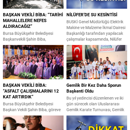
BAŞKAN VEKİLİ BİBA: “TARİHİ
NİLÜFER’DE SU KESİNTİSİ
MAHALLELERE NEFES
BUSKİ Genel Müdürlüğü Elektrik
ALDIRACAĞIZ”
Makine ve Malzeme İkmal Dairesi
Bursa Büyükşehir Belediyesi
Başkanlığı tarafından yapılacak
Başkanvekili Şahin Biba,
çalışmalar kapsamında, Nilüfer
Osmangazi ilçesine bağlı 15
İlçesi Demirci Mahallesi; Koşuyolu
mahallenin muhtarları ve
Caddesi güneyi, Direnç Sokak
sakinleriyle bir araya geldiği
kuzeyi, Eylül Sokak batısı
toplantıda ‘Bursa’nın kalbi’ olarak
arasında kalan bölge ve civarında
nitelendirdiği tarihi bölgelere
05 Ağustos 2026 tarihinde 09:00
nefes aldıracak projeler
– 18:00 saatleri arasında su
planladıklarını söyledi. Büyükşehir
kesintisi yapılacaktır. BUSKİ Genel
BAŞKAN VEKİLİ BİBA:
Gemlik Bir Kez Daha Sporun
Belediyesi Başkan Vekili Şahin
Müdürlüğü İçme Suyu Dairesi...
“ASFALT ÇALIŞMALARINI 12
Başkenti Oldu
Biba, Osmangazi ilçesine bağlı
KAT ARTIRDIK”
Pınarbaşı, Aktarhüssam, Kavaklı,
Bu yıl yedincisi düzenlenen ve iki
Yahşibey, İvazpaşa, Alacahırka,
Bursa Büyükşehir Belediyesi
gün sürecek olan Uluslararası
Mollafenari, Alaattin, Alipaşa,
Başkan Vekili Şahin Biba, göreve
Gemlik Karate Turnuvası, Gemlik
Maksem, Tahtakale, Dikkaldırım,...
geldiği 10 Nisan’dan bugüne
Atatürk Stadı’nda büyük bir
kadar geçen dönemi işaret ederek
coşkuyla başladı. Açılış
“AK Parti belediyeciliğine yakışır
seremonisiyle başlayan dev