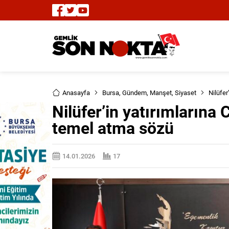
Anasayfa
Bursa
,
Gündem
,
Manşet
,
Siyaset
Nilüfe
Nilüfer’in yatırımların
temel atma sözü
14.01.2026
17