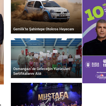
Gemlik’te Şahintepe Otokros Heyecanı
Osmangazi’de Geleceğin Yüzücüleri
Sertifikalarını Aldı
2