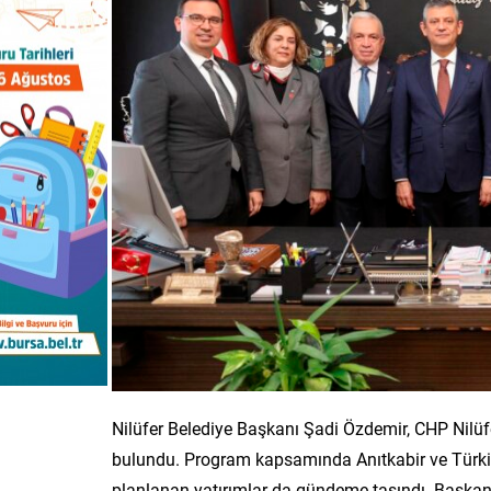
Nilüfer Belediye Başkanı Şadi Özdemir, CHP Nilüfer 
bulundu. Program kapsamında Anıtkabir ve Türkiye 
planlanan yatırımlar da gündeme taşındı. Başkan 