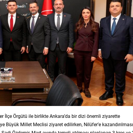
İlçe Örgütü ile birlikte Ankara’da bir dizi önemli ziyarette
Büyük Millet Meclisi ziyaret edilirken, Nilüfer’e kazandırılması
Şadi Özdemir, Mart ayında temeli atılması planlanan 3 kreş ve 