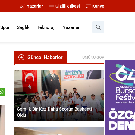
Yazarlar
Gizlilik İlkesi
Künye
Spor
Sağlık
Teknoloji
Yazarlar
Güncel Haberler
TÜMÜNÜ GÖR
Gemlik Bir Kez Daha Sporun Başkenti
Oldu