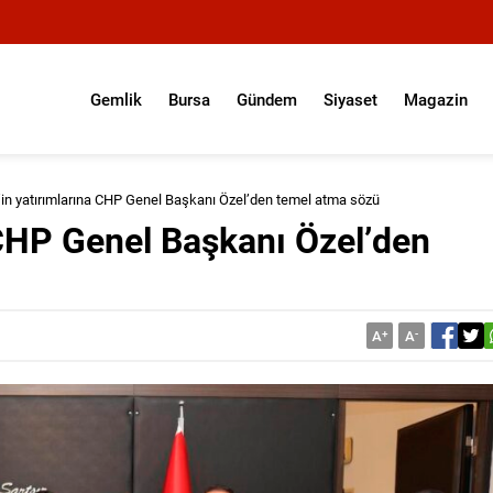
Gemlik
Bursa
Gündem
Siyaset
Magazin
r’in yatırımlarına CHP Genel Başkanı Özel’den temel atma sözü
a CHP Genel Başkanı Özel’den
A
+
A
-