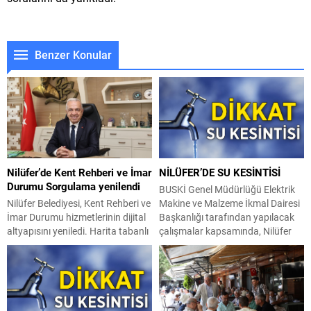
Benzer Konular
Nilüfer’de Kent Rehberi ve İmar
NİLÜFER’DE SU KESİNTİSİ
Durumu Sorgulama yenilendi
BUSKİ Genel Müdürlüğü Elektrik
Nilüfer Belediyesi, Kent Rehberi ve
Makine ve Malzeme İkmal Dairesi
İmar Durumu hizmetlerinin dijital
Başkanlığı tarafından yapılacak
altyapısını yeniledi. Harita tabanlı
çalışmalar kapsamında, Nilüfer
yeni sistemle binalar 3 boyutlu
İlçesi Demirci Mahallesi; Koşuyolu
olarak incelenebilirken, akıllı imar
Caddesi güneyi, Direnç Sokak
danışmanı özelliği sayesinde
kuzeyi, Eylül Sokak batısı
karmaşık teknik terimler
arasında kalan bölge ve civarında
vatandaşlar için sade bir anlatıma
05 Ağustos 2026 tarihinde 09:00