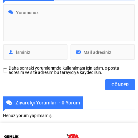
çevre düzenlemesi
Mustafa Bozbey’in tutuklanması
gerçekleştiriyor. Büyükşehir
sonrasında, başkanvekilliği
Belediyesi, BUSKİ Genel
seçimlerinde Büyükşehir Belediye
Müdürlüğü, Ulaşım Dairesi
Meclisine giden ve demokratik
Başkanlığı ile Park ve Bahçeler
kitle örgütü olarak halk iradesi
Dairesi Başkanlığı
lehinde açıklamalarda bulunan
koordinasyonunda 30 Ağustos
Özkan Rona, demokrasinin, halk
Zafer Mahallesi’nde kapsamlı bir
egemenliğinin hukuk vasıtasıyla...
dönüşüm hamlesi yürütüyor.
BUSKİ ekipleri, Ürünlü...
Daha sonraki yorumlarımda kullanılması için adım, e-posta
adresim ve site adresim bu tarayıcıya kaydedilsin.
Ziyaretçi Yorumları - 0 Yorum
Henüz yorum yapılmamış.