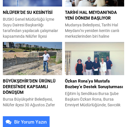
dönüştürülüyor. Nilüfer
– 18:00 saatleri arasında su
Belediyesi, vatandaşların kent
kesintisi yapılacaktır. BUSKİ Genel
NİLÜFER’DE SU KESİNTİSİ
TARİHİ HAL MEYDANI’NDA
bilgilerine ve imar durumu
Müdürlüğü İçme Suyu Dairesi...
YENİ DÖNEM BAŞLIYOR
verilerine daha hızlı, kolay ve
BUSKİ Genel Müdürlüğü İçme
şeffaf bir şekilde...
Suyu Dairesi Başkanlığı
Mudanya Belediyesi, Tarihi Hal
tarafından yapılacak çalışmalar
Meydanı’nı yeniden kentin canlı
kapsamında Nilüfer İlçesi
merkezlerinden biri haline
Doğanköy Mahallesi ve civarında
getirmek için kapsamlı bir
06 Ağustos 2026 tarihinde 09:00
dönüşüm başlattı. Esnafın ve
– 18:00 saatleri arasında su
geleneksel çarşı kültürünün
kesintisi yapılacaktır.
korunacağı süreçte, meydanın
Vatandaşların tedbirli olması rica
tarihi mimarisini gün yüzüne
olunur.
çıkaracak saçaklar da yenileniyor.
Mudanya Belediyesi, kentin en
BÜYÜKŞEHİR’DEN ÜRÜNLÜ
Özkan Rona’ya Mustafa
kıymetli tarihi alanlarından biri
DERESİ’NDE KAPSAMLI
Bozbey’e Destek Soruşturması
olan Hal Meydanı’nı yeniden
DÖNÜŞÜM
Mudanya’nın sosyal ve ticari
Eğitim İş Sendikası Bursa Şube
yaşamının...
Bursa Büyükşehir Belediyesi,
Başkanı Özkan Rona, Bursa
Nilüfer ilçesi 30 Ağustos Zafer
Emniyet Müdürlüğünde, Savcılık
Mahallesi’nde bulunan Ürünlü
soruşturması kapsamında bir kez
Deresi’nde ıslah çalışmasıyla eş
daha ifade verdi. Bursa
Bir Yorum Yazın
zamanlı olarak yol genişletme ve
Büyükşehir Belediye Başkanı