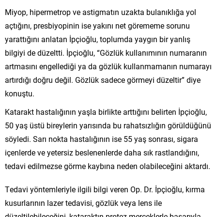
Miyop, hipermetrop ve astigmatın uzakta bulanıklığa yol
açtığını, presbiyopinin ise yakını net görememe sorunu
yarattığını anlatan İpçioğlu, toplumda yaygın bir yanlış
bilgiyi de düzeltti. İpçioğlu, “Gözlük kullanımının numaranın
artmasını engellediği ya da gözlük kullanmamanın numarayı
artırdığı doğru değil. Gözlük sadece görmeyi düzeltir” diye
konuştu.
Katarakt hastalığının yaşla birlikte arttığını belirten İpçioğlu,
50 yaş üstü bireylerin yarısında bu rahatsızlığın görüldüğünü
söyledi. Sarı nokta hastalığının ise 55 yaş sonrası, sigara
içenlerde ve yetersiz beslenenlerde daha sık rastlandığını,
tedavi edilmezse görme kaybına neden olabileceğini aktardı.
Tedavi yöntemleriyle ilgili bilgi veren Op. Dr. İpçioğlu, kırma
kusurlarının lazer tedavisi, gözlük veya lens ile
düzeltilebileceğini, kataraktın protez merceklerle başarıyla