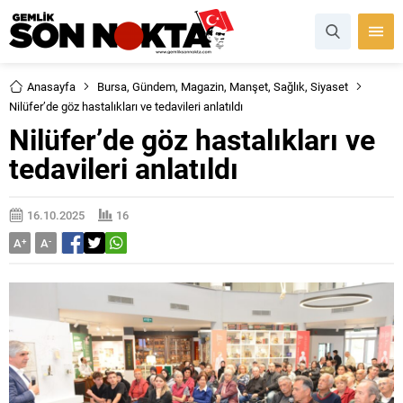
Anasayfa
Bursa
,
Gündem
,
Magazin
,
Manşet
,
Sağlık
,
Siyaset
Nilüfer’de göz hastalıkları ve tedavileri anlatıldı
Nilüfer’de göz hastalıkları ve
tedavileri anlatıldı
16.10.2025
16
A
+
A
-