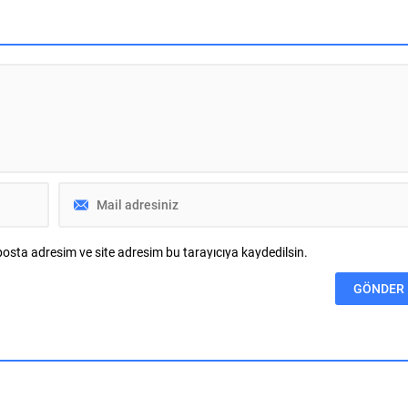
elediyesi, ilçenin farklı
gerçekleştirilen kapsamlı yenileme
a düzenlediği kültür ve sanat
çalışmalarıyla modern ve estetik bir
iyle vatandaşlara yaz
yaşam alanına dönüştürülerek ilçeye
a keyifli ve nitelikli zaman
yeniden kazandırıldı. Açılış programınd
kanı sunmaya devam ediyor.
konuşan Mustafakemalpaşa Belediye
a hayata geçirilen
Başkanı Şükrü Erdem, Santral Park’ın il
’de Yaz Film Gösterimleri”
hafızasında önemli bir yere sahip...
inema tutkunlarını bu...
osta adresim ve site adresim bu tarayıcıya kaydedilsin.