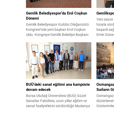
Gemlik Belediyespor’da Erol Coşkun
Gemlikspo
Dönemi
Yeni sezon
Gemlik Belediyespor Kulübü Olağanüstü
hızıyla sür
Kongresi’nde yeni başkan Erol Coşkun
başarılı s
oldu. Kongreye Gemlik Belediye Başkanı
Emin Güneş’
Şükrü Deviren, Belediye Başkan
Kariyerind
Yardımcısı Durmuş Uslu, Gemlik
İskenderun
Belediyespor Kulübü üyeleri ve
Annecy FC i
antrenörlerin yanı sıra Yeni Parti Gemlik
takımların 
İlçe Başkanı Servet Pehlivan ile partililer
yetenekli f
katıldı. Cemil Meriç Kültür Merkezi’ndeki
düzenlenen 
kongrede divan kurulu oy birliğiyle Asiye
bağlayan s
Erman,...
BUÜ’deki sanat eğitimi ana kampüste
Osmangazi
devam edecek
Surların G
Bursa Uludağ Üniversitesi (BUÜ) Güzel
Osmangazi 
Sanatlar Fakültesi, uzun yıllar eğitim ve
düzenlenen
sanat faaliyetlerini sürdürdüğü Mudanya
Gösterimler
ilçesindeki binasından, üniversitenin ana
surlar, bu 