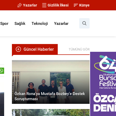
Yazarlar
Gizlilik İlkesi
Künye
Spor
Sağlık
Teknoloji
Yazarlar
Güncel Haberler
TÜMÜNÜ GÖR
Özkan Rona’ya Mustafa Bozbey’e Destek
Soruşturması