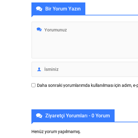
kampüsü olan Görükle Yerleşkesine
Osmangazi B
Bir Yorum Yazın
taşındı. Taşınma işleminin
noktalarınd
tamamlanmasının ardından BUÜ Rektörü
etkinlikler
Prof. Dr. Ferudun Yılmaz, Rektör
akşamlarınd
Yardımcıları Prof. Dr. İrfan Kırıştıoğlu ve
geçirme im
Prof. Dr. Zekeriyya Arı, Genel Sekreter
Bu kapsamd
Mehmet Aydemir ve...
“Osmangazi
etkinliği, s
Daha sonraki yorumlarımda kullanılması için adım, e-p
Ziyaretçi Yorumları - 0 Yorum
Henüz yorum yapılmamış.