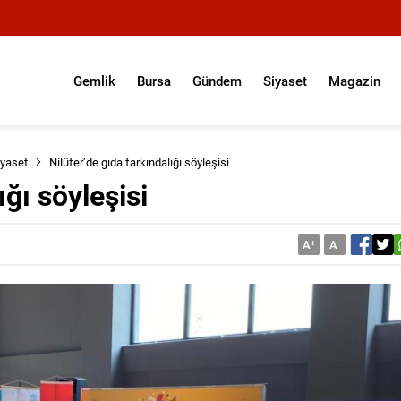
Gemlik
Bursa
Gündem
Siyaset
Magazin
iyaset
Nilüfer’de gıda farkındalığı söyleşisi
ığı söyleşisi
A
+
A
-