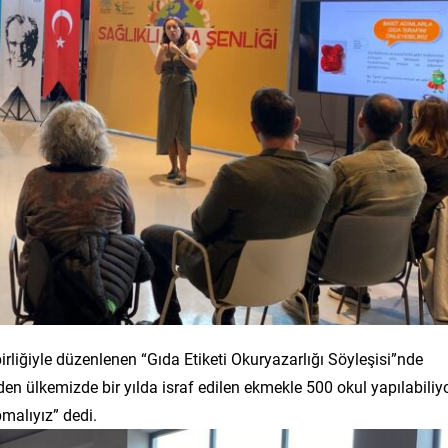
irliğiyle düzenlenen “Gıda Etiketi Okuryazarlığı Söyleşisi”nde
n ülkemizde bir yılda israf edilen ekmekle 500 okul yapılabiliyo
malıyız” dedi.