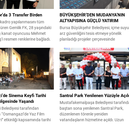
r’da 3 Transfer Birden
BÜYÜKŞEHİR’DEN MUDANYA’NIN
ALTYAPISINA GÜÇLÜ YATIRIM
 kadro yapılanmasını tüm
düren Gemlik FK, 28 yaşındaki
Bursa Büyükşehir Belediyesi, içme suy
ağ kanat oyuncusu Mehmet
arz güvenliğini tesis etmeye yönelik
i resmen renklerine bağladı.
planladığı projeler çerçevesinde
e daha önce 1922 Konyaspor,
Mudanya’da 2.500 metreküplük yeni
spor ve Fransa’da Evian,
depo yatırımını yüzde 70 düzeyinde fizi
le FC Bourgoin-Jallieu gibi
gerçekleşmeye ulaştırdı. Büyükşehir
formalarını başarıyla terleten
Belediyesi BUSKİ Genel Müdürlüğü
utbolcu, kulüp tesislerimizde
tarafından Mudanya Söğütpınar
törenle kendisini takımımıza
Mahallesi’nde yapımı sürdürülen 2.500
özleşmeye...
metreküplük rezerv içme suyu deposu,
bölgedeki 10 mahalleye kesintisiz ve
sağlıklı içme suyu...
’de Sinema Keyfi Tarihi
Santral Park Yenilenen Yüzüyle Açıl
ölgesinde Yaşandı
Mustafakemalpaşa Belediyesi tarafınd
Belediyesi tarafından
baştan sona yenilenen Santral Park,
 “Osmangazi’de Yaz Film
düzenlenen törenle yeniden
i” etkinliği kapsamında tarihi
vatandaşların hizmetine açıldı. Uzun
kez Osmangazilileri ağırladı.
süredir atıl durumda bulunan alan,