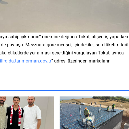
daya sahip çıkmanın” önemine değinen Tokat, alışveriş yaparken
i de paylaştı. Mevzuata göre menşei, içindekiler, son tüketim tari
tlaka etiketlerde yer alması gerektiğini vurgulayan Tokat, ayrıca
ilirgida.tarimorman.gov.
tr
” adresi üzerinden markaların