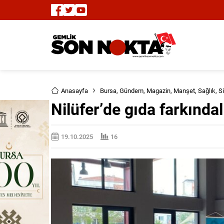
Anasayfa
Bursa
,
Gündem
,
Magazin
,
Manşet
,
Sağlık
,
S
Nilüfer’de gıda farkındal
19.10.2025
16