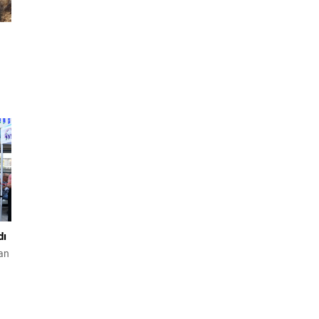
u
ki
dı
an