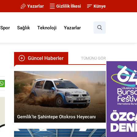
Yazarlar
Gizlilik İlkesi
Künye
Spor
Sağlık
Teknoloji
Yazarlar
Güncel Haberler
TÜMÜNÜ GÖR
Gemlik’te Şahintepe Otokros Heyecanı