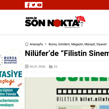
Anasayfa
Bursa
,
Gündem
,
Magazin
,
Manşet
,
Siyaset
Nilüfer’de “Filistin Sine
06.01.2026
23