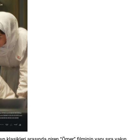
ın klasikleri arasında giren “Ömer” filminin yanı sıra yakın