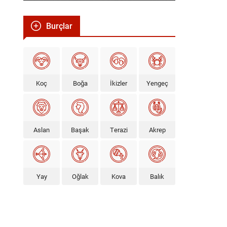
Burçlar
Koç
Boğa
İkizler
Yengeç
Aslan
Başak
Terazi
Akrep
Yay
Oğlak
Kova
Balık