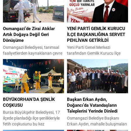
Osmangazi’de Zirai Atıklar
YENİ PARTİ GEMLİK KURUCU
Artık Doğaya Değil Geri
İLÇE BAŞKANLIĞINA SERVET
Dönüşüme
PEHLİVAN GETİRİLDİ
Osmangazi Belediyesi, tarımsal
Yeni Parti Genel Merkezi
faaliyetlerden kaynaklanan çevre
tarafından Gemlik Kurucu İlçe
kirliliğini önlemek amacıyla kırsal
Başkanlığı görevine Servet
mahallelerde tarımsal sulama ve
Pehlivan getirildi. Yeni Parti
ilaçlama su dolum noktalarına
Gemlik Kurucu İlçe Başkanı Servet
zirai atık dönüşüm konteynerleri
Pehlivan, yaptığı açıklama, “Parti
yerleştirerek, zirai ilaç
örgütlenme çalışmalarını
ambalajlarının güvenli şekilde
yürütmek, ilçe örgütünün kuruluş
toplanmasını sağlayacak çevreci
işlemlerini gerçekleştirmek, üyelik
BÜYÜKORHAN’DA ŞENLİK
Başkan Erkan Aydın,
uygulamayı hayata geçirdi.
çalışmalarının yürütmek ve
COŞKUSU
Doğancı’da Vatandaşların
Osmangazi Belediyesi, çevrenin
kuruluş sürecinde partimizi temsil
Taleplerini Yerinde Dinledi
korunması ve sürdürülebilir
etmek üzere görevlendirildim.
Bursa Büyükşehir Belediyesi, 17
tarımsal üretimin desteklenmesi
Kurucu ilçe başkanlığı görevinin
ilçede planladığı ilçe şenlikleriyle
Osmangazi Belediye Başkanı
amacıyla hayata geçirdiği çevreci
verilmesiyle birlikte Yeni...
fetih coşkusunu bu kez
Erkan Aydın, mahalle buluşmaları
projelerine bir yenisini...
Büyükorhan’a taşıdı. Büyükşehir
kapsamında kırsal Doğancı