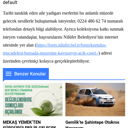
default
Tarihi tanıklık eden aile yadigarı eserlerini bu anlamlı müzede
gelecek nesillerle buluşturmak isteyenler, 0224 486 62 74 numaralı
telefondan detaylı bilgi alabiliyor. Ayrıca koleksiyona katkı sunmak
isteyen vatandaşlar, başvurularını Nilüfer Belediyesi’nin internet
sitesinde yer alan (
https://form.nilufer.bel.tr/
form/kurtulus-
mucadelesi-
bursada-muzesine-kavusuyor-
acik-cagri-/
) adresi
üzerinden çevrimiçi kolayca gerçekleştirebiliyor.
Benzer Konular
MEKAŞ YEMEK’TEN
Gemlik’te Şahintepe Otokros
SÜRDÜRÜLEBİLİR GELECEK
Heyecanı