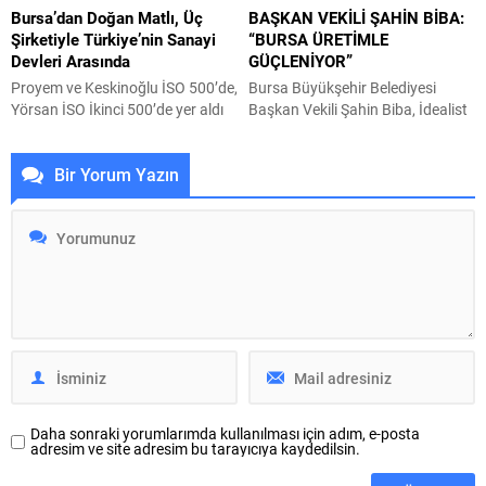
Bursa’dan Doğan Matlı, Üç
BAŞKAN VEKİLİ ŞAHİN BİBA:
gazetelerinde yaklaşık 25 yıldır
güldüren sonuçlar verdiğini
Şirketiyle Türkiye’nin Sanayi
“BURSA ÜRETİMLE
köşe yazarlığı yapan Çağdaş
belirtti. Modern çağın...
Devleri Arasında
GÜÇLENİYOR”
Gazeteciler Derneği...
Proyem ve Keskinoğlu İSO 500’de,
Bursa Büyükşehir Belediyesi
Yörsan İSO İkinci 500’de yer aldı
Başkan Vekili Şahin Biba, İdealist
Bursa’nın Karacabey ilçesinde
Sanayici ve İş İnsanları
temelleri atılan ve tüm şirketlerinin
Derneği’nin düzenlediği
Bir Yorum Yazın
merkezi halen Bursa’da olan Matlı
toplantıda, iş dünyasıyla kurulan
Şirketler Grubu, üç şirketiyle
güçlü iletişime ve kurumlar arası
İstanbul Sanayi Odası tarafından
iş birliğine büyük önem verdiklerini
açıklanan Türkiye’nin en büyük
ifade etti. İdealist Sanayici ve İş
sanayi kuruluşları listelerinde yer
İnsanları Derneği (İSİAD)
aldı. Proyem İSO 500’de 152’nci,
tarafından düzenlenen programa
Keskinoğlu 160’ıncı sıraya
Bursa Büyükşehir Belediyesi
yerleşirken, Yörsan...
Başkan Vekili Şahin Biba’nın yanı
sıra MHP...
Daha sonraki yorumlarımda kullanılması için adım, e-posta
adresim ve site adresim bu tarayıcıya kaydedilsin.