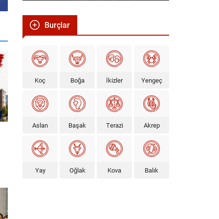
Burçlar
Koç
Boğa
İkizler
Yengeç
Aslan
Başak
Terazi
Akrep
Yay
Oğlak
Kova
Balık