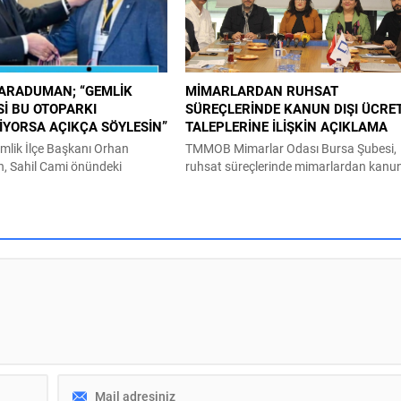
 Servet Pehlivan ile partililer
Yusuf Yumru, “Gemlik, Marmara
mil Meriç Kültür Merkezi’ndeki
Bölgesi’nin en yüksek deprem riski
van kurulu oy birliğiyle Asiye
taşıyan ilçelerinden biridir. Bu nedenle
kentsel dönüşüm, yalnızca şehirleşme
meselesi değil; doğrudan...
ARADUMAN; “GEMLİK
MİMARLARDAN RUHSAT
Sİ BU OTOPARKI
SÜREÇLERİNDE KANUN DIŞI ÜCRE
YORSA AÇIKÇA SÖYLESİN”
TALEPLERİNE İLİŞKİN AÇIKLAMA
emlik İlçe Başkanı Orhan
TMMOB Mimarlar Odası Bursa Şubesi,
 Sahil Cami önündeki
ruhsat süreçlerinde mimarlardan kanu
yaşanan sorunları bir kez daha
dışı ücret taleplerine ilişkin yazılı açıkl
tirdi. Gemlik
yaptı. Açıklamada, “Son dönemde
ğının sorunu kontrol altına
Şubemize, üyelerimizden ve
ıklamasına rağmen, ilerleme
kamuoyundan yansıyan bildirimler
diğini öne süren Orhan
doğrultusunda; Bursa il sınırı içerisinde
 sorunun daha da artarak
bazı ruhsat vermeye yetkili idarelerde
iddia etti. İYİ Parti Gemlik
(belediyelerde), inşaat ruhsatı başvuru,
nı Orhan Karaduman, “Gemlik
ön inceleme, mimari proje kontrolü ve
ak’ta bulunan...
proje düzeltme süreçlerinde mimarlard
mevzuata...