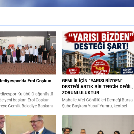
lediyespor’da Erol Coşkun
GEMLİK İÇİN “YARISI BİZDEN”
DESTEĞİ ARTIK BİR TERCİH DEĞİL,
ZORUNLULUKTUR
ediyespor Kulübü Olağanüstü
de yeni başkan Erol Coşkun
Mahalle Afet Gönüllüleri Derneği Bursa
reye Gemlik Belediye Başkanı
Şube Başkanı Yusuf Yumru, kentsel
ren, Belediye Başkan
dönüşüm konusunda hükümetin yarısı
 Durmuş Uslu, Gemlik
bizden kampanyasının Gemlik için de
r Kulübü üyeleri ve
uygulanmasını istedi. Yazılı bir basın
in yanı sıra Yeni Parti Gemlik
açıklaması yapan MAG DER Başkanı