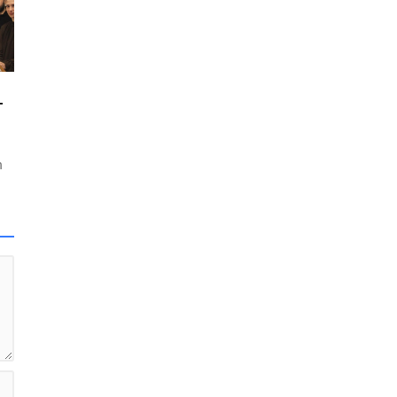
T
n
ama
ki
an