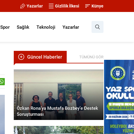
Yazarlar
Gizlilik İlkesi
Künye
Spor
Sağlık
Teknoloji
Yazarlar
Güncel Haberler
TÜMÜNÜ GÖR
Özkan Rona’ya Mustafa Bozbey’e Destek
Soruşturması