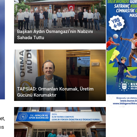
Başkan Aydın Osmangazi’nin Nabzını
Sahada Tuttu
TAPSİAD: Ormanları Korumak, Üretim
Gücünü Korumaktır
et,
ıs