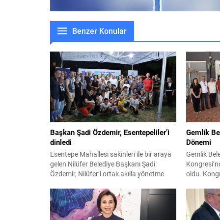
Benzer Konular
Başkan Şadi Özdemir, Esentepeliler’i
Gemlik Be
dinledi
Dönemi
Esentepe Mahallesi sakinleri ile bir araya
Gemlik Bel
gelen Nilüfer Belediye Başkanı Şadi
Kongresi’n
Özdemir, Nilüfer’i ortak akılla yönetme
oldu. Kong
kararlılığında olduklarını söyledi. Başkan
Şükrü Devi
Şadi Özdemir, bütçeyi verimli kullanarak,
Yardımcısı
sorunların üstesinden gelmeye
Belediyespo
çalıştıklarını vurguladı. Nilüfer Belediyesi
antrenörler