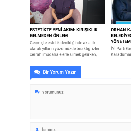
tarafından mahallelerin ihtiyaçlarını
İlçe Başkanı
yerinde tespit edip, çözüm oluşturmak
katıldı. Ce
amacıyla başlatılan “Şadi Başkan’la
kongrede di
Akşam Çayı” buluşmaları, sıcak havaya
Erman,...
rağmen...
ESTETİKTE YENİ AKIM: KIRIŞIKLIK
ORHAN K
GELMEDEN ÖNLEM
BELEDİYE
YÖNETEMİ
Geçmişte estetik denildiğinde akla ilk
olarak yılların yüzümüzde bıraktığı izleri
İYİ Parti G
cerrahi müdahalelerle silmek gelirken,
Karaduman,
günümüzde bu anlayış yerini çok daha
otoparkta 
proaktif bir yaklaşım olan önleyici
gündeme ge
Bir Yorum Yazın
estetiğe bırakıyor. Sorunları ortaya
Kaymakamlı
çıktıktan sonra çözmek yerine oluşmadan
aldığını aç
engellemeyi hedefleyen bu yaklaşım,
kaydedilme
özellikle genç yaş grubunda giderek daha
Karaduman,
fazla ilgi görüyor. Konuya ilişkin
büyüdüğünü 
değerlendirmelerde...
İlçe Başka
Kumsal Sok