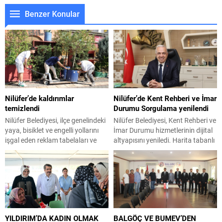
Benzer Konular
Nilüfer’de kaldırımlar
Nilüfer’de Kent Rehberi ve İmar
temizlendi
Durumu Sorgulama yenilendi
Nilüfer Belediyesi, ilçe genelindeki
Nilüfer Belediyesi, Kent Rehberi ve
yaya, bisiklet ve engelli yollarını
İmar Durumu hizmetlerinin dijital
işgal eden reklam tabelaları ve
altyapısını yeniledi. Harita tabanlı
dubaları temizledi. Kurallara
yeni sistemle binalar 3 boyutlu
uymayan esnafa ve hatalı park
olarak incelenebilirken, akıllı imar
eden sürücülere de cezai işlem
danışmanı özelliği sayesinde
uygulandı. Nilüfer Belediyesi
karmaşık teknik terimler
Zabıta Müdürlüğü ekipleri,
vatandaşlar için sade bir anlatıma
vatandaşların sokaklarda rahat
dönüştürülüyor. Nilüfer
ve güvenli bir şekilde hareket
Belediyesi, vatandaşların kent
YILDIRIM’DA KADIN OLMAK
BALGÖÇ VE BUMEV’DEN
edebilmesini sağlamak amacıyla
bilgilerine ve imar durumu