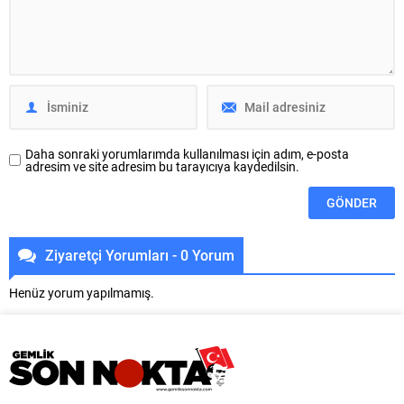
Mahallesi’nde bulunan Liman
Ulaşım Dairesi Başkanlığı
Caddesi’nde 400 metrelik
koordinasyonuyla Osmangazi
güzergahta yağmur suyu ve
ilçesine bağlı Panayır Mahallesi
kanalizasyon hattı çalışmalarını
3’üncü Pınar Caddesi’nde altyapı
tamamladı. BUSKİ ekipleri,
ve üstyapıyı yenileme
bölgede altyapıyı güçlendiren
çalışmalarında sona yaklaştı.
çalışmaların tamamlanması...
Bölgenin en...
Daha sonraki yorumlarımda kullanılması için adım, e-posta
adresim ve site adresim bu tarayıcıya kaydedilsin.
Ziyaretçi Yorumları - 0 Yorum
Henüz yorum yapılmamış.