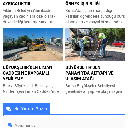
AYRICALIKTIR
ÖRNEK İŞ BİRLİĞİ
kapsamlı bir denetim
verilerine daha hızlı, kolay ve
gerçekleştirdi. İlçe genelinde...
şeffaf bir şekilde...
Yıldırım Belediyesi’nin ilçede
Bursa’da eğitime sağladığı
yaşayan kadınlara özel olarak
katkılar, öğrencilere sunduğu burs
düzenlediği ücretsiz Mavi Tur
olanakları ve sosyal hizmet odaklı
seferleri devam ediyor. Yıldırım
çalışmalarıyla öne çıkan Muş
Belediyesi, ilçeyi geleceğe taşıyan
Eğitim ve Hizmet Vakfı (BUMEV),
fiziki yatırımlarını sosyal
sivil toplum kuruluşları ile
belediyecilik projeleriyle de
arasındaki iş birliğini
desteklemeyi sürdürüyor.
güçlendiriyor. BUMEV Başkanı
Vatandaşların yaşam kalitesini
Ahmet Akın ve Vakıf Yönetim
artıracak çalışmalara bir yenisini
Kurulu Üyeleri, bu kapsamda
BÜYÜKŞEHİR’DEN LİMAN
BÜYÜKŞEHİR’DEN
ekleyen Yıldırım Belediyesi, ilçedeki
Balkan Göçmenleri Kültür ve
CADDESİ’NE KAPSAMLI
PANAYIR’DA ALTYAPI VE
kadınlar için Mavi Tur programını
Dayanışma Derneği’ni (BALGÖÇ)
YENİLEME
ULAŞIM ATAĞI
hayata geçirdi. Mudanya’dan
ziyaret ederek, BALGÖÇ...
başlayan Mavi Tur seferleri;...
Bursa Büyükşehir Belediyesi,
Bursa Büyükşehir Belediyesi, il
Nilüfer ilçesi Liman Caddesi’nde
genelinde altyapı ve ulaşım ağını
yağmur suyu ve kanalizasyon
güçlendirme seferberliği
hattı çalışmalarını nihayete
kapsamında Osmangazi ilçesine
Bir Yorum Yazın
erdirerek parke ve asfalt kaplama
bağlı Panayır Mahallesi 3’üncü
sürecine başladı. Büyükşehir
Pınar Caddesi’nde çalışmalara hız
Belediyesi BUSKİ Genel
verdi. Büyükşehir Belediyesi,
Müdürlüğü, Nilüfer ilçesi Odunluk
BUSKİ Genel Müdürlüğü ve