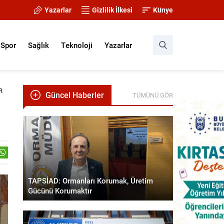
Yazarlar
Gizlilik İlkesi
Künye
Spor
Sağlık
Teknoloji
Yazarlar
R
Güncel Haberler
TÜMÜNÜ GÖR
TAPSİAD: Ormanları Korumak, Üretim
Gücünü Korumaktır