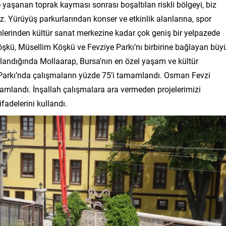
 yaşanan toprak kayması sonrası boşaltılan riskli bölgeyi, biz
uz. Yürüyüş parkurlarından konser ve etkinlik alanlarına, spor
lerinden kültür sanat merkezine kadar çok geniş bir yelpazede
kü, Müsellim Köşkü ve Fevziye Parkı’nı birbirine bağlayan büy
mlandığında Mollaarap, Bursa’nın en özel yaşam ve kültür
 Parkı’nda çalışmaların yüzde 75’i tamamlandı. Osman Fevzi
mamlandı. İnşallah çalışmalara ara vermeden projelerimizi
fadelerini kullandı.