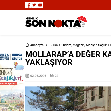
Anasayfa
Bursa
,
Gündem
,
Magazin
,
Manşet
,
Sağlık
,
S
MOLLARAP’A DEĞER K
YAKLAŞIYOR
02.06.2026
22