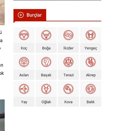
Burçlar
ü
la
Koç
Boğa
İkizler
Yengeç
y
an
ok
Aslan
Başak
Terazi
Akrep
Yay
Oğlak
Kova
Balık