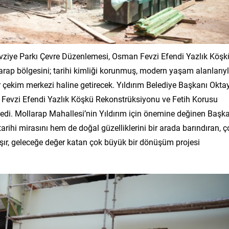
Fevziye Parkı Çevre Düzenlemesi, Osman Fevzi Efendi Yazlık Köşk
arap bölgesini; tarihi kimliği korunmuş, modern yaşam alanlarıy
r çekim merkezi haline getirecek. Yıldırım Belediye Başkanı Okta
Fevzi Efendi Yazlık Köşkü Rekonstrüksiyonu ve Fetih Korusu
ledi. Mollarap Mahallesi’nin Yıldırım için önemine değinen Başk
rihi mirasını hem de doğal güzelliklerini bir arada barındıran, ç
kışır, geleceğe değer katan çok büyük bir dönüşüm projesi