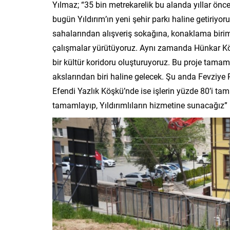
Yılmaz; “35 bin metrekarelik bu alanda yıllar önce
bugün Yıldırım’ın yeni şehir parkı haline getiriyor
sahalarından alışveriş sokağına, konaklama birim
çalışmalar yürütüyoruz. Aynı zamanda Hünkar Köş
bir kültür koridoru oluşturuyoruz. Bu proje tama
akslarından biri haline gelecek. Şu anda Fevziye
Efendi Yazlık Köşkü’nde ise işlerin yüzde 80’i ta
tamamlayıp, Yıldırımlıların hizmetine sunacağız” i