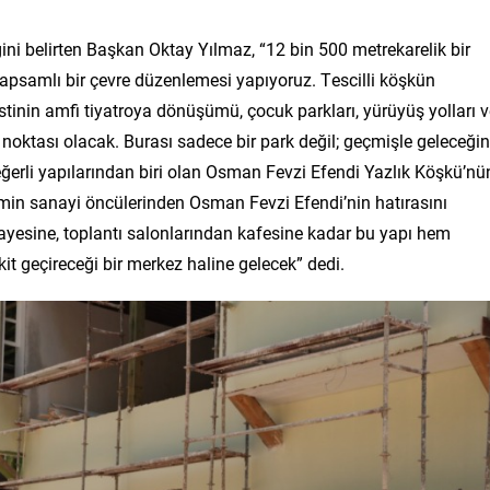
ini belirten Başkan Oktay Yılmaz, “12 bin 500 metrekarelik bir
psamlı bir çevre düzenlemesi yapıyoruz. Tescilli köşkün
tinin amfi tiyatroya dönüşümü, çocuk parkları, yürüyüş yolları v
be noktası olacak. Burası sadece bir park değil; geçmişle geleceğin
ğerli yapılarından biri olan Osman Fevzi Efendi Yazlık Köşkü’nü
nemin sanayi öncülerinden Osman Fevzi Efendi’nin hatırasını
uayesine, toplantı salonlarından kafesine kadar bu yapı hem
kit geçireceği bir merkez haline gelecek” dedi.