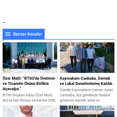
—
Benzer Konular
Özer Matlı: “BTSO’da Üretimin
Kaymakam Canbaba, Dernek
ve Ticaretin Önünü Birlikte
ve Lokal Denetimlerine Katıldı.
Açacağız.”
Gemlik Kaymakamı Osman Aslan
BTSO Başkan Adayı Özer Matlı;
Canbaba, ilçe genelinde faaliyet
Bursa Deri İhtisas ve Karma OSB,
gösteren dernek, lokal ve
HOSAB, TOSAB, Kayapa OSB ve
kahvehanelere yönelik
ÇASİAD’ı ziyaret ederek
gerçekleştirilen denetimlere
sanayicilerle bir araya geldi.
katıldı. Denetimlerde Kaymakam