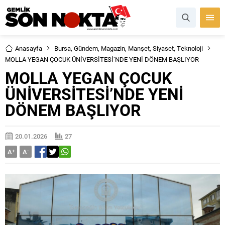
Anasayfa
Bursa
,
Gündem
,
Magazin
,
Manşet
,
Siyaset
,
Teknoloji
MOLLA YEGAN ÇOCUK ÜNİVERSİTESİ’NDE YENİ DÖNEM BAŞLIYOR
MOLLA YEGAN ÇOCUK
ÜNİVERSİTESİ’NDE YENİ
DÖNEM BAŞLIYOR
20.01.2026
27
A
+
A
-