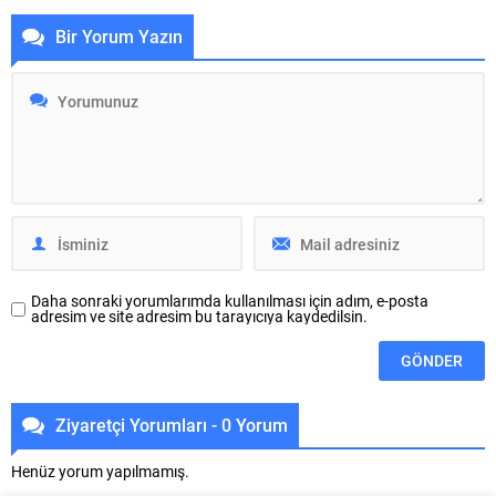
önündeki otoparkta yaşanan
otopark ihtiyacına çözüm
Bir Yorum Yazın
sorunları bir kez daha gündeme
üretecek çalışmaları yerinde
getirdi. Gemlik Kaymakamlığının
inceledi ve yeni otoparkın bu ay
sorunu kontrol altına aldığını
içerisinde hizmete açılacağını
açıklamasına rağmen, ilerleme
duyurdu. Büyükşehir Belediyesi
kaydedilmediğini öne süren Orhan
Ulaşım Dairesi Başkanlığı
Karaduman, sorunun daha da
koordinasyonunda yürütülen,
artarak büyüdüğünü iddia etti. İYİ
Bursa Şehir Hastanesi’nde tespit
Parti Gemlik İlçe Başkanı Orhan
edilen araç parklanma sorununa
Karaduman, “Gemlik Kumsal
çözüm olacak çalışmalarda sona
Sokak’ta bulunan...
gelindi. Şahin Biba
başkanlığında...
Daha sonraki yorumlarımda kullanılması için adım, e-posta
adresim ve site adresim bu tarayıcıya kaydedilsin.
Ziyaretçi Yorumları - 0 Yorum
Henüz yorum yapılmamış.