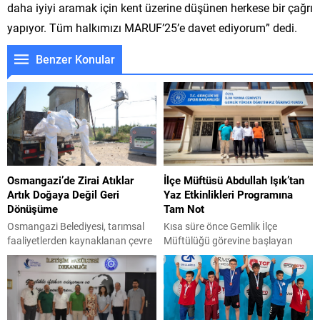
daha iyiyi aramak için kent üzerine düşünen herkese bir çağrı
yapıyor. Tüm halkımızı MARUF’25’e davet ediyorum” dedi.
Benzer Konular
Osmangazi’de Zirai Atıklar
İlçe Müftüsü Abdullah Işık’tan
Artık Doğaya Değil Geri
Yaz Etkinlikleri Programına
Dönüşüme
Tam Not
Osmangazi Belediyesi, tarımsal
Kısa süre önce Gemlik İlçe
faaliyetlerden kaynaklanan çevre
Müftülüğü görevine başlayan
kirliliğini önlemek amacıyla kırsal
Abdullah Işık, ilçedeki ilk
mahallelerde tarımsal sulama ve
ziyaretlerinden birini İlim Yayma
ilaçlama su dolum noktalarına
Cemiyeti Gemlik Şubesi
zirai atık dönüşüm konteynerleri
Yükseköğretim Kız Öğrenci
yerleştirerek, zirai ilaç
Yurdu’na gerçekleştirdi. Şube