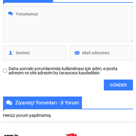
yüzde 70 düzeyinde fiziki
toplantıda ‘Bursa’nın kalbi’ olarak
gerçekleşmeye ulaştırdı.
nitelendirdiği tarihi bölgelere
Büyükşehir Belediyesi BUSKİ
nefes aldıracak projeler
Genel Müdürlüğü tarafından
planladıklarını söyledi. Büyükşehir
Mudanya Söğütpınar
Belediyesi Başkan Vekili Şahin
Mahallesi’nde yapımı sürdürülen
Biba, Osmangazi ilçesine bağlı
2.500 metreküplük rezerv içme
Pınarbaşı, Aktarhüssam, Kavaklı,
suyu deposu, bölgedeki 10
Yahşibey, İvazpaşa, Alacahırka,
mahalleye kesintisiz ve sağlıklı
Mollafenari, Alaattin, Alipaşa,
içme suyu...
Maksem, Tahtakale, Dikkaldırım,...
Daha sonraki yorumlarımda kullanılması için adım, e-posta
adresim ve site adresim bu tarayıcıya kaydedilsin.
Ziyaretçi Yorumları - 0 Yorum
Henüz yorum yapılmamış.