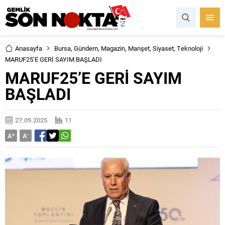
Anasayfa
Bursa
,
Gündem
,
Magazin
,
Manşet
,
Siyaset
,
Teknoloji
MARUF25’E GERİ SAYIM BAŞLADI
MARUF25’E GERİ SAYIM
BAŞLADI
27.09.2025
11
A
+
A
-