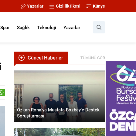
Yazarlar
Gizlilik İlkesi
Künye
Spor
Sağlık
Teknoloji
Yazarlar
Güncel Haberler
TÜMÜNÜ GÖR
i
Özkan Rona’ya Mustafa Bozbey’e Destek
Soruşturması