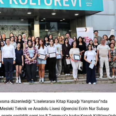
anısına düzenlediği “Liselerarası Kitap Kapağı Yarışması”nda
 Mesleki Teknik ve Anadolu Lisesi öğrencisi Ecrin Nur Subaşı
9 eserin seçildiği sergi ise 8 Temmuz’a kadar Konak Kültürevi’nd