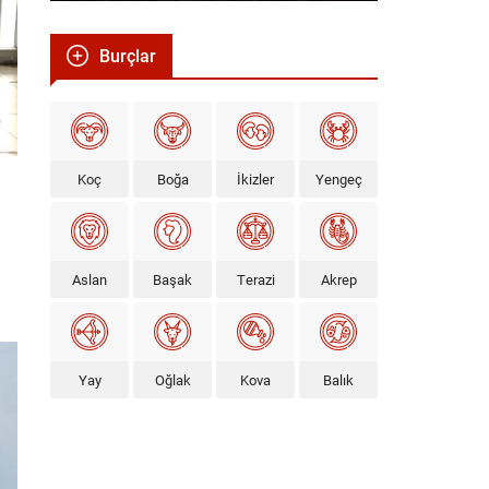
Burçlar
Koç
Boğa
İkizler
Yengeç
Aslan
Başak
Terazi
Akrep
Yay
Oğlak
Kova
Balık