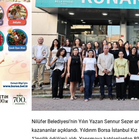
Nilüfer Belediyesi’nin Yılın Yazarı Sennur Sezer 
kazananlar açıklandı. Yıldırım Borsa İstanbul Kız
1’incilik ödülünü aldı. Yarışmaya katılanlardan 8