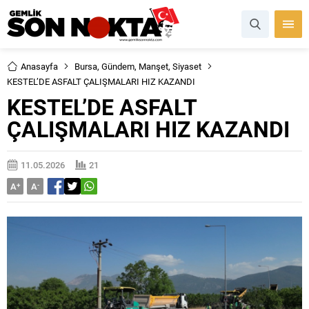
Anasayfa
Bursa
,
Gündem
,
Manşet
,
Siyaset
KESTEL’DE ASFALT ÇALIŞMALARI HIZ KAZANDI
KESTEL’DE ASFALT
ÇALIŞMALARI HIZ KAZANDI
11.05.2026
21
A
+
A
-