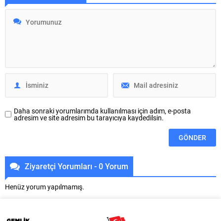
dünyasına ‘merhaba’ dedi.
il teşkilatlarına sunuldu. ADD
Derneğin milli değerlerle
Bursa Şube Başkanı Gürhan
harmanlanmış vizyonunun ilan
Akdoğan ve yönetim kurulu
edildiği organizasyona, MHP
üyeleri, Yeni Parti, İYİ Parti, Zafer
Genel Sekreteri ve Bursa
Partisi il teşkilatlarını ziyaret
Milletvekili İsmet Büyükataman,
ederek, manifesto metnini aynı
MHP Bursa Milletvekili Fevzi
zamanda Bursa Milletvekilleri
Zırhlıoğlu, MHP...
Nurhayat Altaca Kayışoğlu,
Hasan Öztürk...
Daha sonraki yorumlarımda kullanılması için adım, e-posta
adresim ve site adresim bu tarayıcıya kaydedilsin.
Ziyaretçi Yorumları - 0 Yorum
Henüz yorum yapılmamış.