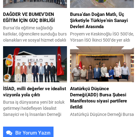
etik ve metafizik gibi birçok
kültür ve sanat etkinlikleriyle
alanda önemli görüşler sundu …
vatandaşlara yaz akşamlarında
DAĞDER VE BUMEV’DEN
Bursa’dan Doğan Matlı, Üç
Ben Aristotales uzmanı değilim ....
keyifli ve nitelikli zaman geçirme
EĞİTİM İÇİN GÜÇ BİRLİĞİ
Şirketiyle Türkiye’nin Sanayi
imkanı sunmaya devam ediyor.
Devleri Arasında
Bu kapsamda hayata geçirilen
Bursa’da eğitime sağladığı
“Osmangazi’de Yaz Film
katkılar, öğrencilere sunduğu burs
Proyem ve Keskinoğlu İSO 500’de,
Gösterimleri” etkinliği, sinema
olanakları ve sosyal hizmet odaklı
Yörsan İSO İkinci 500’de yer aldı
tutkunlarını bu...
çalışmalarıyla öne çıkan Muş
Bursa’nın Karacabey ilçesinde
Eğitim ve Hizmet Vakfı (BUMEV),
temelleri atılan ve tüm şirketlerinin
sivil toplum kuruluşları ile
merkezi halen Bursa’da olan Matlı
görüşmelerini sürdürüyor. BUMEV
Şirketler Grubu, üç şirketiyle
Başkanı Ahmet Akın ve Vakıf
İstanbul Sanayi Odası tarafından
Yönetim Kurulu Üyeleri, Orhaneli,
açıklanan Türkiye’nin en büyük
Keles, Büyükorhan, Harmancık ve
sanayi kuruluşları listelerinde yer
İSİAD, milli değerler ve idealist
Atatürkçü Düşünce
Osmangazi Dağ Köyleri
aldı. Proyem İSO 500’de 152’nci,
vizyonla yola çıktı
Derneği(ADD) Bursa Şubesi
Yardımlaşma ve Dayanışma
Keskinoğlu 160’ıncı sıraya
Manifestosu siyasi partilere
Derneği’ni (DAĞDER) ziyaret...
yerleşirken, Yörsan...
Bursa iş dünyasına yeni bir soluk
iletildi
getirmeyi hedefleyen İdealist
Sanayici ve İş İnsanları Derneği
Atatürkçü Düşünce Derneği Bursa
(İSİAD), Ürünlü Atlı Spor Kulübü
Şubesi tarafından hazırlanan,
Tesisleri’nde düzenlenen kuruluş
Terörsüz Türkiye Süreci ile ilgili
Bir Yorum Yazın
organizasyonu ile ekonomi
detaylı manifesto siyasi partilerin