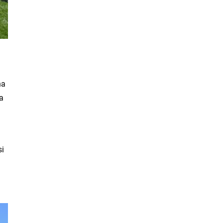
na
na
si