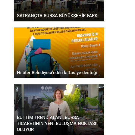
SATRANÇTA BURSA BÜYÜKŞEHİR FARKI
Nilüfer Belediyesi’nden kırtasiye desteği
BUTTİM TREND ALANI, BURSA
TİCARETİNİN YENİ BULUŞMA NOKTASI
OLUYOR