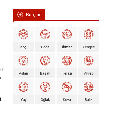
Burçlar
Koç
Boğa
İkizler
Yengeç
ı
iz
Aslan
Başak
Terazi
Akrep
n
i
Yay
Oğlak
Kova
Balık