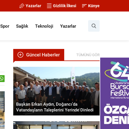
Yazarlar
Gizlilik İlkesi
Künye
Spor
Sağlık
Teknoloji
Yazarlar
Güncel Haberler
TÜMÜNÜ GÖR
Başkan Erkan Aydın, Doğancı’da
Vatandaşların Taleplerini Yerinde Dinledi