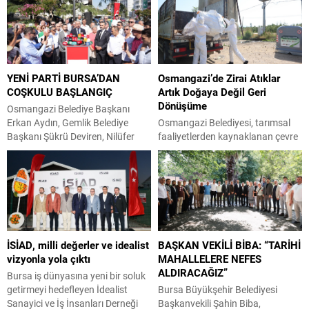
YENİ PARTİ BURSA’DAN
Osmangazi’de Zirai Atıklar
COŞKULU BAŞLANGIÇ
Artık Doğaya Değil Geri
Dönüşüme
Osmangazi Belediye Başkanı
Erkan Aydın, Gemlik Belediye
Osmangazi Belediyesi, tarımsal
Başkanı Şükrü Deviren, Nilüfer
faaliyetlerden kaynaklanan çevre
Belediye Başkanı Şadi Özdemir,
kirliliğini önlemek amacıyla kırsal
Mudanya Belediye Başkanı Deniz
mahallelerde tarımsal sulama ve
Dalgıç, Mustafakemalpaşa
ilaçlama su dolum noktalarına
Belediye Başkanı Şükrü Erdem,
zirai atık dönüşüm konteynerleri
Harmancık Belediye Başkanı
yerleştirerek, zirai ilaç
Haşim Ali Arıkan belediye meclis
ambalajlarının güvenli şekilde
üyeleriyle birlikte Heykel’deki
toplanmasını sağlayacak çevreci
İSİAD, milli değerler ve idealist
BAŞKAN VEKİLİ BİBA: “TARİHİ
Atatürk Anıtı’nda CHP’den istifa
uygulamayı hayata geçirdi.
vizyonla yola çıktı
MAHALLELERE NEFES
ederek YENİ Parti’ye geçti. Heykel
Osmangazi Belediyesi, çevrenin
ALDIRACAĞIZ”
Atatürk Anıtı önünde düzenlenen
korunması ve sürdürülebilir
Bursa iş dünyasına yeni bir soluk
basın...
tarımsal üretimin desteklenmesi
getirmeyi hedefleyen İdealist
Bursa Büyükşehir Belediyesi
amacıyla hayata geçirdiği çevreci
Sanayici ve İş İnsanları Derneği
Başkanvekili Şahin Biba,