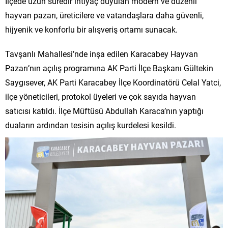
İlçede uzun süredir ihtiyaç duyulan modern ve düzenli
hayvan pazarı, üreticilere ve vatandaşlara daha güvenli,
hijyenik ve konforlu bir alışveriş ortamı sunacak.
Tavşanlı Mahallesi’nde inşa edilen Karacabey Hayvan
Pazarı’nın açılış programına AK Parti İlçe Başkanı Gültekin
Saygısever, AK Parti Karacabey İlçe Koordinatörü Celal Yatci,
ilçe yöneticileri, protokol üyeleri ve çok sayıda hayvan
satıcısı katıldı. İlçe Müftüsü Abdullah Karaca’nın yaptığı
duaların ardından tesisin açılış kurdelesi kesildi.