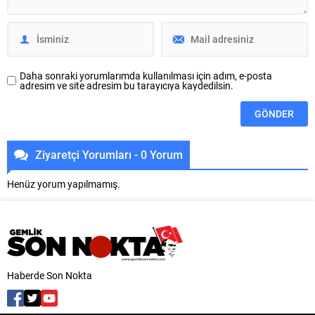
ailelerine destek olmayı
koordinasyonunda 30 Ağustos
sürdürüyor. Bu kapsamda ilkokul,
Zafer Mahallesi’nde kapsamlı bir
ortaokul ve lise öğrencilerine
dönüşüm hamlesi yürütüyor.
verilecek ‘Kırtasiye...
BUSKİ ekipleri, Ürünlü...
Daha sonraki yorumlarımda kullanılması için adım, e-posta
adresim ve site adresim bu tarayıcıya kaydedilsin.
Ziyaretçi Yorumları - 0 Yorum
Henüz yorum yapılmamış.
Haberde Son Nokta