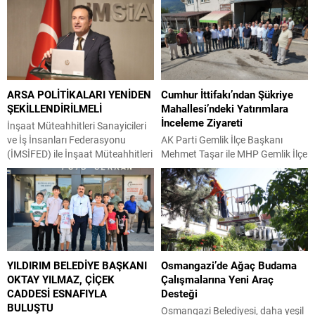
ARSA POLİTİKALARI YENİDEN
Cumhur İttifakı’ndan Şükriye
ŞEKİLLENDİRİLMELİ
Mahallesi’ndeki Yatırımlara
İnceleme Ziyareti
İnşaat Müteahhitleri Sanayicileri
ve İş İnsanları Federasyonu
AK Parti Gemlik İlçe Başkanı
(İMSİFED) ile İnşaat Müteahhitleri
Mehmet Taşar ile MHP Gemlik İlçe
Sanayicileri ve İş İnsanları Derneği
Başkanı Emrah Keskin, ilçe
(İMSİAD) Başkanı Şeref Demir,
yöneticileriyle birlikte Bursa
Türkiye’de konut fiyatlarının
Büyükşehir Belediyesi tarafından
dengelenmesi ve kentsel
Şükriye Mahallesi’nde
dönüşümün hız kazanması için
tamamlanan su göleti ve
arsa politikalarının yeniden ele
mahallede farklı noktalara
alınması gerektiğini söyledi.
ulaştırılan su hattı çalışmalarını
YILDIRIM BELEDİYE BAŞKANI
Osmangazi’de Ağaç Budama
Konut üretim maliyetlerinde arsa
yerinde inceledi. Mahalle sakinleri,
OKTAY YILMAZ, ÇİÇEK
Çalışmalarına Yeni Araç
bedellerinin en önemli
uzun süredir ihtiyaç duyulan
CADDESİ ESNAFIYLA
Desteği
kalemlerden biri olduğuna dikkat
yatırımların hayata
BULUŞTU
çeken Demir,...
geçirilmesinden duydukları
Osmangazi Belediyesi, daha yeşil