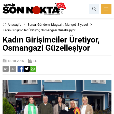
Anasayfa
Bursa
,
Gündem
,
Magazin
,
Manşet
,
Siyaset
Kadın Girişimciler Üretiyor, Osmangazi Güzelleşiyor
Kadın Girişimciler Üretiyor,
Osmangazi Güzelleşiyor
13.10.2025
14
A
+
A
-