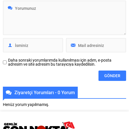
uygun koşullu kentsel dönüşüm
toplatılırken, kurallara uymayan
kredisi sektör tarafından
işletmelere cezai işlem uygulandı.
memnuniyetle karşılandı. İnşaat
Vatandaşların kaldırımları güvenli
Müteahhitleri Sanayicileri ve İş
ve rahat bir şekilde kullanabilmesi
İnsanları Federasyonu (İMSİFED)
amacıyla çalışmalarını sürdüren
ile İnşaat Müteahhitleri
Osmangazi Belediyesi Zabıta
Sanayicileri ve İş İnsanları Derneği
Müdürlüğü ekipleri, ilçe genelinde
(İMSİAD) Başkanı Şeref Demir,
gelen ihbarları titizlikle...
söz konusu finansman...
Daha sonraki yorumlarımda kullanılması için adım, e-posta
adresim ve site adresim bu tarayıcıya kaydedilsin.
Ziyaretçi Yorumları - 0 Yorum
Henüz yorum yapılmamış.