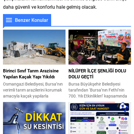
daha güvenli ve konforlu hale gelmiş olacak.
Benzer Konular
Birinci Sınıf Tarım Arazisine
NİLÜFER İLÇE ŞENLİĞİ DOLU
Yapılan Kaçak Yapı Yıkıldı
DOLU GEÇTİ
Osmangazi Belediyesi, Bursa’nın
Bursa Büyükşehir Belediyesi
verimli tarım arazilerini korumak
tarafından ‘Bursa’nın Fethi’nin
amacıyla kaçak yapılarla
700. Yılı Etkinlikleri’ kapsamında
mücadelesini sürdürüyor. Bu
düzenlenen İlçe Şenlikleri’nin son
kapsamda Bursa Ovası’nda tarım
durağı Nilüfer oldu. Büyükşehir
arazisine inşa edilen kaçak bir
Belediyesi Kültür, Sanat ve Sosyal
yapı daha yıkıldı. Yıkım çalışması
İşler Dairesi Başkanlığı
sırasında binanın bodrum katında
koordinasyonuyla Nilüfer Balkan
yavrularıyla birlikte bir kediyi fark
Bölge Parkı’nda gerçekleştirilen