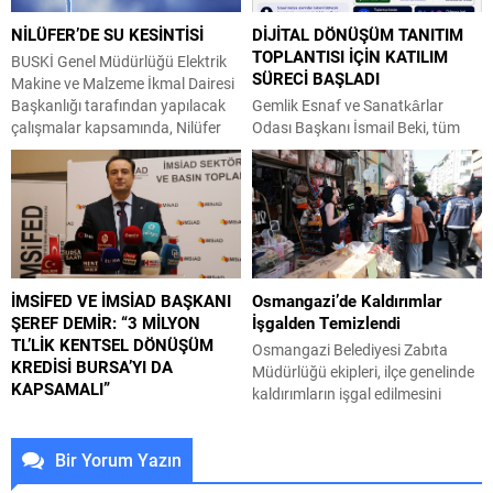
eden ekipler, anne kedi ve
etkinlikler, gün boyunca 7’den
NİLÜFER’DE SU KESİNTİSİ
DİJİTAL DÖNÜŞÜM TANITIM
yavrularını güvenli bir şekilde
70’e her yaştan vatandaşı bir
TOPLANTISI İÇİN KATILIM
bulundukları alandan kurtardı.
araya getirerek renkli görüntülere
BUSKİ Genel Müdürlüğü Elektrik
SÜRECİ BAŞLADI
Kaçak yapılaşmayla...
sahne oldu. Şenlik kapsamında
Makine ve Malzeme İkmal Dairesi
kurulan...
Başkanlığı tarafından yapılacak
Gemlik Esnaf ve Sanatkârlar
çalışmalar kapsamında, Nilüfer
Odası Başkanı İsmail Beki, tüm
İlçesi Demirci Mahallesi; Koşuyolu
üyeleri dijital dönüşüm tanıtım
Caddesi güneyi, Direnç Sokak
toplantısına katılmaya davet etti.
kuzeyi, Eylül Sokak batısı
Toplantının gün ve saati,
arasında kalan bölge ve civarında
üyelerimizin katılımını en üst
05 Ağustos 2026 tarihinde 09:00
düzeyde sağlayacak şekilde,
– 18:00 saatleri arasında su
katılım tercihleri doğrultusunda
kesintisi yapılacaktır. BUSKİ Genel
belirlenecek. Gemlik Esnaf ve
İMSİFED VE İMSİAD BAŞKANI
Osmangazi’de Kaldırımlar
Müdürlüğü İçme Suyu Dairesi...
Sanatkârlar Odası tarafından,
ŞEREF DEMİR: “3 MİLYON
İşgalden Temizlendi
üyelerinin dijital dünyada daha
TL’LİK KENTSEL DÖNÜŞÜM
güçlü yer alabilmeleri amacıyla
Osmangazi Belediyesi Zabıta
KREDİSİ BURSA’YI DA
DIGITALLY 16 KEDD iş...
Müdürlüğü ekipleri, ilçe genelinde
KAPSAMALI”
kaldırımların işgal edilmesini
Çevre, Şehircilik ve İklim Değişikliği
önlemek amacıyla denetimlerini
Bakanlığı ile Hazine ve Maliye
aralıksız sürdürüyor. Son
Bir Yorum Yazın
Bakanlığı tarafından hayata
gerçekleştirilen denetimlerde
geçirilen 3 milyon TL’ye kadar
kaldırımları işgal eden ürünler