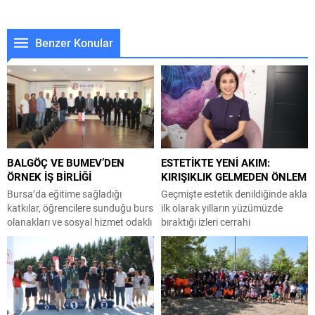
Benzer Konular
BALGÖÇ VE BUMEV’DEN
ESTETİKTE YENİ AKIM:
ÖRNEK İŞ BİRLİĞİ
KIRIŞIKLIK GELMEDEN ÖNLEM
Bursa’da eğitime sağladığı
Geçmişte estetik denildiğinde akla
katkılar, öğrencilere sunduğu burs
ilk olarak yılların yüzümüzde
olanakları ve sosyal hizmet odaklı
bıraktığı izleri cerrahi
çalışmalarıyla öne çıkan Muş
müdahalelerle silmek gelirken,
Eğitim ve Hizmet Vakfı (BUMEV),
günümüzde bu anlayış yerini çok
sivil toplum kuruluşları ile
daha proaktif bir yaklaşım olan
arasındaki iş birliğini
önleyici estetiğe bırakıyor.
güçlendiriyor. BUMEV Başkanı
Sorunları ortaya çıktıktan sonra
Ahmet Akın ve Vakıf Yönetim
çözmek yerine oluşmadan