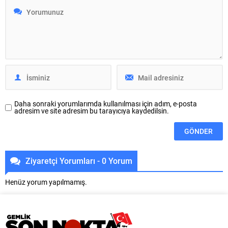
yapan Yıldırım Belediyesi, bir
arenada Türk bayrağını gururla
yandan da yeni imar yolları
dalgalandırmak için tatamiye
açarak ulaşımı rahatlatıyor. Bu
çıkıyor. 1-2 Ağustos tarihlerinde
kapsamda Hacivat Mahallesi’nde
Arnavutluk’un başkenti Tiran’da
imar uygulaması tamamlanan
düzenlenecek Büyükler Balkan
bölgeye yeni imar yolları...
Judo Şampiyonası’nda mücadele
edecek Osmangazi
Belediyesporlu sporcular Settar
Karaca ve Muhammet Çağrı
Bilecan, Judo...
Daha sonraki yorumlarımda kullanılması için adım, e-posta
adresim ve site adresim bu tarayıcıya kaydedilsin.
Ziyaretçi Yorumları - 0 Yorum
Henüz yorum yapılmamış.