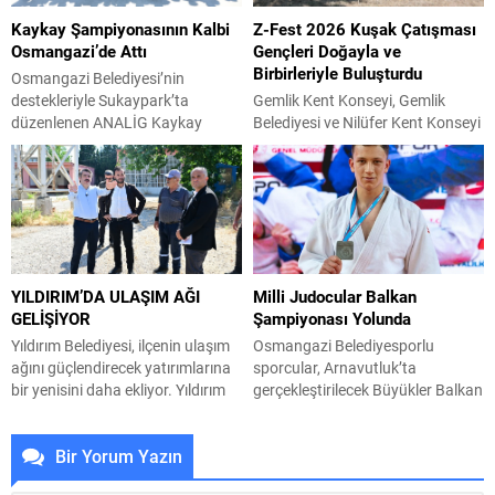
Kurulu Üyeleri, bu kapsamda
engellemeyi hedefleyen bu
Kaykay Şampiyonasının Kalbi
Z-Fest 2026 Kuşak Çatışması
Balkan Göçmenleri Kültür ve
yaklaşım, özellikle genç yaş
Osmangazi’de Attı
Gençleri Doğayla ve
Dayanışma Derneği’ni (BALGÖÇ)
grubunda giderek daha fazla ilgi
Birbirleriyle Buluşturdu
ziyaret ederek, BALGÖÇ...
görüyor. Konuya ilişkin
Osmangazi Belediyesi’nin
değerlendirmelerde...
destekleriyle Sukaypark’ta
Gemlik Kent Konseyi, Gemlik
düzenlenen ANALİG Kaykay
Belediyesi ve Nilüfer Kent Konseyi
Türkiye Şampiyonası, üç gün
iş birliğiyle düzenlenen Z-Fest
boyunca heyecan ve adrenalin
2026 Kuşak Çatışması, Umurbey
dolu mücadelelere sahne oldu.
Poligon Alanı’nda gençlerin yoğun
Final performanslarının ardından
katılımıyla gerçekleştirildi. Gemlik
dereceye giren sporculara kupa
Kent Konseyi Gençlik Meclisi ile
ve madalyaları takdim edildi.
Nilüfer Kent Konseyi Gençlik
Bursa’nın önemli spor
Meclisi’nin ortaklaşa organize
YILDIRIM’DA ULAŞIM AĞI
Milli Judocular Balkan
tesislerinden Sukaypark, kaykay
ettiği etkinlik, hafta sonu boyunca
GELİŞİYOR
Şampiyonası Yolunda
sporunun genç yıldızlarını
gençlere unutulmaz anlar yaşattı.
ağırladı. Gençlik ve Spor Bakanlığı
Atölyelerden seminerlere,
Yıldırım Belediyesi, ilçenin ulaşım
Osmangazi Belediyesporlu
Spor Hizmetleri Genel
yarışmalardan gece doğa...
ağını güçlendirecek yatırımlarına
sporcular, Arnavutluk’ta
Müdürlüğü’nün 2026 yılı...
bir yenisini daha ekliyor. Yıldırım
gerçekleştirilecek Büyükler Balkan
Belediyesi, ulaşılabilir bir şehir
Judo Şampiyonası’nda ay-yıldızlı
hedefiyle çalışmalarını aralıksız
forma ile mücadele verecek.
Bir Yorum Yazın
sürdürüyor. Bir yandan mevcut
Osmangazi Belediyespor’un
yollarda yenileme ve iyileştirme
başarılı judocuları, uluslararası