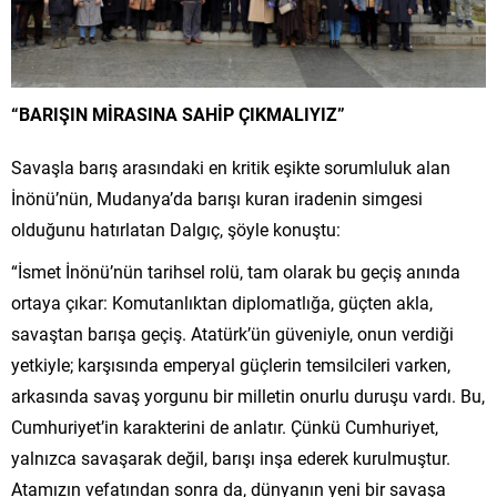
“BARIŞIN MİRASINA SAHİP ÇIKMALIYIZ”
Savaşla barış arasındaki en kritik eşikte sorumluluk alan
İnönü’nün, Mudanya’da barışı kuran iradenin simgesi
olduğunu hatırlatan Dalgıç, şöyle konuştu:
“İsmet İnönü’nün tarihsel rolü, tam olarak bu geçiş anında
ortaya çıkar: Komutanlıktan diplomatlığa, güçten akla,
savaştan barışa geçiş. Atatürk’ün güveniyle, onun verdiği
yetkiyle; karşısında emperyal güçlerin temsilcileri varken,
arkasında savaş yorgunu bir milletin onurlu duruşu vardı. Bu,
Cumhuriyet’in karakterini de anlatır. Çünkü Cumhuriyet,
yalnızca savaşarak değil, barışı inşa ederek kurulmuştur.
Atamızın vefatından sonra da, dünyanın yeni bir savaşa