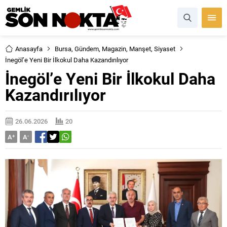
Anasayfa
Bursa
,
Gündem
,
Magazin
,
Manşet
,
Siyaset
İnegöl’e Yeni Bir İlkokul Daha Kazandırılıyor
İnegöl’e Yeni Bir İlkokul Daha
Kazandırılıyor
26.06.2026
20
A
+
A
-