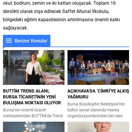
okul; bodrum, zemin ve iki kattan oluşacak. Toplam 16
derslikli olarak inşa edilecek Saffet Altunal İlkokulu,
bölgedeki eğitim kapasitesinin artırılmasına önemli katkı
sağlayacak.
Benzer Konular
BUTTİM TREND ALANI,
AÇIKHAVA’DA ‘CİMRİ’YE ALKIŞ
BURSA TİCARETİNİN YENİ
YAĞMURU
BULUŞMA NOKTASI OLUYOR
Bursa Büyükşehir Belediyesi’nin
Bursa’nın önemli ticaret
kültür sanat alanında marka
merkezlerinden BUTTİM’de Trend
organizasyonlarından biri olan
Alanları projesinin ilk uygulama
Uluslararası Bursa Festivali
alanı ziyaretçilerin beğenisine
kapsamında sahnelenen ödüllü