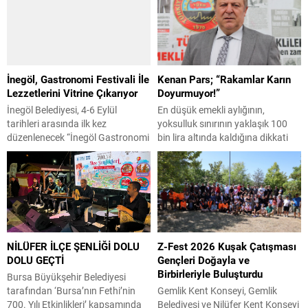
fırsatta vatandaşla buluşan
Turnuvası’nda 2 kupa birden
Yıldırım Belediye Başkanı Oktay
kazandı. Bursa Büyükşehir
Yılmaz, mahalle ve esnaf
Belediyespor, kulüpler
ziyaretlerine ara vermeden devam
sıralamasında başarılı bir
ediyor. Zümrütevler Mahallesi’ni
performans sergileyerek Uygar
İnegöl, Gastronomi Festivali İle
Kenan Pars; “Rakamlar Karın
ziyaret eden Başkan Oktay
Altan Toptal, Hamza Kerem
Lezzetlerini Vitrine Çıkarıyor
Doyurmuyor!”
Yılmaz, Çiçek Caddesi esnafıyla
Erdinç ve Barış Başkurt
bir araya geldi. İşyerlerini gezen
tarafından elde edilen puanlarla B
İnegöl Belediyesi, 4-6 Eylül
En düşük emekli aylığının,
Yılmaz, esnafa hayırlı işler diledi.
kategorisinde birinci olarak
tarihleri arasında ilk kez
yoksulluk sınırının yaklaşık 100
Oktay Yılmaz,...
kupanın sahibi...
düzenlenecek “İnegöl Gastronomi
bin lira altında kaldığına dikkati
Festivali” ile şehrin zengin mutfak
çeken TÜED Uludağ Şube Başkanı
kültürünü, yöresel ürünlerini ve
Kenan Pars, “Taleplerimiz
tarımsal değerlerini ziyaretçilerle
karşılanmadıkça aradaki uçurum
buluşturmaya hazırlanıyor.
derinleşecek.” dedi. TÜİK’e göre
Heykel Meydanında
temmuzda enflasyonda önceki
gerçekleştirilecek festivalde
aya göre yüzde 1,78 artış, önceki
yüzlerce yöresel lezzet tanıtılırken;
yılın aynı ayına göre yüzde 31,75
NİLÜFER İLÇE ŞENLİĞİ DOLU
Z-Fest 2026 Kuşak Çatışması
atölyelerden panellere, gastro
artış ve 12 aylık ortalamalara
DOLU GEÇTİ
Gençleri Doğayla ve
şovlardan kültür sanat
göre yüzde...
Birbirleriyle Buluşturdu
etkinliklerine kadar dopdolu bir
Bursa Büyükşehir Belediyesi
program İnegöllülerle buluşacak.
tarafından ‘Bursa’nın Fethi’nin
Gemlik Kent Konseyi, Gemlik
İnegöl Belediyesi, kentin zengin...
700. Yılı Etkinlikleri’ kapsamında
Belediyesi ve Nilüfer Kent Konseyi