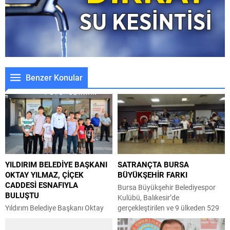
Benzer Konular
YILDIRIM BELEDİYE BAŞKANI
SATRANÇTA BURSA
OKTAY YILMAZ, ÇİÇEK
BÜYÜKŞEHİR FARKI
CADDESİ ESNAFIYLA
Bursa Büyükşehir Belediyespor
BULUŞTU
Kulübü, Balıkesir’de
Yıldırım Belediye Başkanı Oktay
gerçekleştirilen ve 9 ülkeden 529
Yılmaz, Zümrütevler Mahallesi
sporcunun katıldığı Burhaniye
esnafıyla bir araya geldi. Her
Ören Uluslararası Açık Satranç