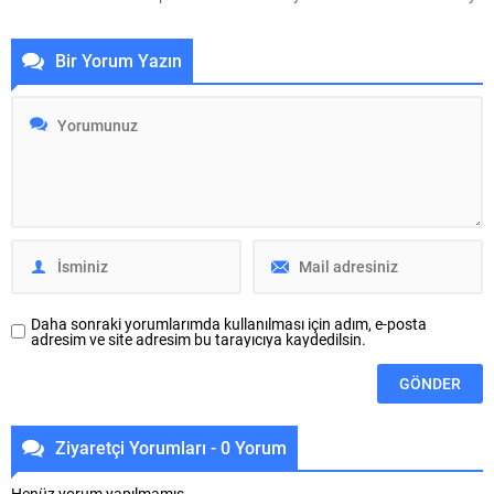
düzenlenen İlçe Şenlikleri’nin son
iş birliğiyle düzenlenen Z-Fest
durağı Nilüfer oldu. Büyükşehir
2026 Kuşak Çatışması, Umurbey
Bir Yorum Yazın
Belediyesi Kültür, Sanat ve Sosyal
Poligon Alanı’nda gençlerin yoğun
İşler Dairesi Başkanlığı
katılımıyla gerçekleştirildi. Gemlik
koordinasyonuyla Nilüfer Balkan
Kent Konseyi Gençlik Meclisi ile
Bölge Parkı’nda gerçekleştirilen
Nilüfer Kent Konseyi Gençlik
etkinlikler, gün boyunca 7’den
Meclisi’nin ortaklaşa organize
70’e her yaştan vatandaşı bir
ettiği etkinlik, hafta sonu boyunca
araya getirerek renkli görüntülere
gençlere unutulmaz anlar yaşattı.
sahne oldu. Şenlik kapsamında
Atölyelerden seminerlere,
kurulan...
yarışmalardan gece doğa...
Daha sonraki yorumlarımda kullanılması için adım, e-posta
adresim ve site adresim bu tarayıcıya kaydedilsin.
Ziyaretçi Yorumları - 0 Yorum
Henüz yorum yapılmamış.