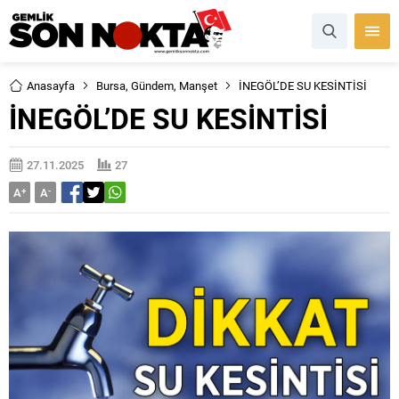
Anasayfa
Bursa
,
Gündem
,
Manşet
İNEGÖL’DE SU KESİNTİSİ
İNEGÖL’DE SU KESİNTİSİ
27.11.2025
27
A
+
A
-