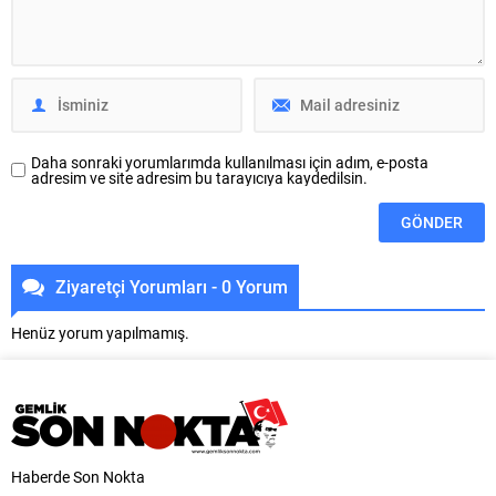
yerinde inceledi. Mahalle sakinleri,
Belediyesi Ulaşım Dairesi
uzun süredir ihtiyaç duyulan
Başkanlığı koordinasyonuyla 17
yatırımların hayata
ilçede yol yenileme çalışmalarına
geçirilmesinden duydukları
hız verildi. Başkan Vekili Biba’nın
memnuniyeti dile getirerek, “Su...
göreve geldiği 10 Nisan’dan
bugüne...
Daha sonraki yorumlarımda kullanılması için adım, e-posta
adresim ve site adresim bu tarayıcıya kaydedilsin.
Ziyaretçi Yorumları - 0 Yorum
Henüz yorum yapılmamış.
Haberde Son Nokta