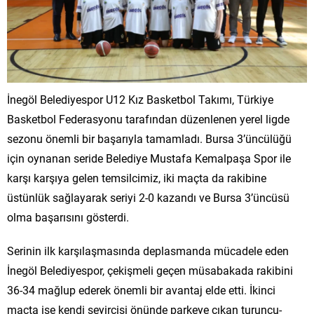
İnegöl Belediyespor U12 Kız Basketbol Takımı, Türkiye
Basketbol Federasyonu tarafından düzenlenen yerel ligde
sezonu önemli bir başarıyla tamamladı. Bursa 3’üncülüğü
için oynanan seride Belediye Mustafa Kemalpaşa Spor ile
karşı karşıya gelen temsilcimiz, iki maçta da rakibine
üstünlük sağlayarak seriyi 2-0 kazandı ve Bursa 3’üncüsü
olma başarısını gösterdi.
Serinin ilk karşılaşmasında deplasmanda mücadele eden
İnegöl Belediyespor, çekişmeli geçen müsabakada rakibini
36-34 mağlup ederek önemli bir avantaj elde etti. İkinci
maçta ise kendi seyircisi önünde parkeye çıkan turuncu-