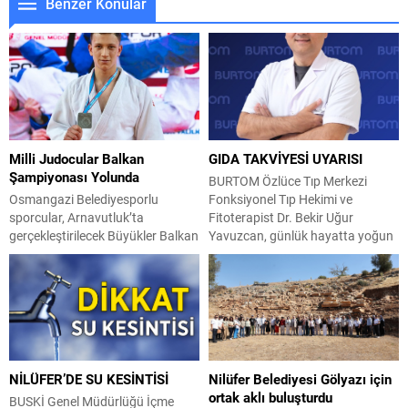
Benzer Konular
Milli Judocular Balkan
GIDA TAKVİYESİ UYARISI
Şampiyonası Yolunda
BURTOM Özlüce Tıp Merkezi
Osmangazi Belediyesporlu
Fonksiyonel Tıp Hekimi ve
sporcular, Arnavutluk’ta
Fitoterapist Dr. Bekir Uğur
gerçekleştirilecek Büyükler Balkan
Yavuzcan, günlük hayatta yoğun
Judo Şampiyonası’nda ay-yıldızlı
olarak kullanılan gıda
forma ile mücadele verecek.
takviyelerinin tamamen kişiye özel
Osmangazi Belediyespor’un
ve hekim kontrolünde
başarılı judocuları, uluslararası
planlanması gerektiğini vurguladı.
arenada Türk bayrağını gururla
Dr. Yavuzcan, “Multivitamin, C ve
dalgalandırmak için tatamiye
D vitamini, Omega-3, magnezyum
çıkıyor. 1-2 Ağustos tarihlerinde
gibi mikrobesinler bağışıklık ve
NİLÜFER’DE SU KESİNTİSİ
Nilüfer Belediyesi Gölyazı için
Arnavutluk’un başkenti Tiran’da
beyin sağlığı için hayati önem
ortak aklı buluşturdu
düzenlenecek Büyükler Balkan
taşır. Ancak ezbere...
BUSKİ Genel Müdürlüğü İçme