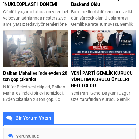
‘NÜKLEOPLASTİ’ DÖNEMİ
Başkenti Oldu
biridir. Bu nedenle kentsel
dönüşüm, yalnızca şehirleşme
Günlük yaşamı kabusa çeviren bel
Bu yıl yedincisi düzenlenen ve iki
meselesi değil; doğrudan...
ve boyun ağrılarında neştersiz ve
gün sürecek olan Uluslararası
ameliyatsız tedavi yöntemleri öne
Gemlik Karate Turnuvası, Gemlik
çıkıyor. Özel Medicabil Sağlık
Atatürk Stadı’nda büyük bir
Grubu Nilüfer Hastanesi Beyin ve
coşkuyla başladı. Açılış
Sinir Cerrahisi Uzmanı Op. Dr.
seremonisiyle başlayan dev
Semih Çelik halk arasında yaygın
organizasyonda, 15 farklı ülkeden
olarak görülen hafif ve orta
ve Türkiye’nin 29 ilinden gelen
dereceli disk fıtıklaşmalarında
yüzlerce sporcu renkli görüntüler
“Nükleoplasti” yönteminin yüz
oluşturarak geçiş yaptı.
Balkan Mahallesi’nde evden 28
YENİ PARTİ GEMLİK KURUCU
güldüren sonuçlar verdiğini
Protokolün ve sporseverlerin
ton çöp çıkarıldı
YÖNETİM KURULU ÜYELERİ
belirtti. Modern çağın...
yoğun ilgi gösterdiği turnuvanın
BELLİ OLDU
açılış programı; Gemlik...
Nilüfer Belediyesi ekipleri, Balkan
Mahallesi’ndeki bir evi temizledi.
Yeni Parti Genel Başkanı Özgür
Evden çıkarılan 28 ton çöp, üç
Özel tarafından Kurucu Gemlik
kamyona yüklenerek Hamitler
İlçe Başkanı olarak görevlendirilen
Kent Çöplüğü’ne götürüldü.
Servet Pehlivan, kurucu yönetim
Bir Yorum Yazın
Nilüfer Belediyesi ekipleri, Balkan
kurulu üyelerini belirledi. Yeni Parti
Mahallesi Turan Haznedaroğlu
Gemlik Kurucu İlçe Başkanı Servet
Sokak’ta bulunan bir apartman
Pehlivan yaptığı açıklamada,
dairesinden gelen şikâyetleri
“Yeni Parti Genel Başkanı Özgür