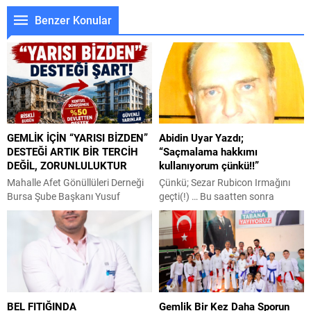
Benzer Konular
GEMLİK İÇİN “YARISI BİZDEN”
Abidin Uyar Yazdı;
DESTEĞİ ARTIK BİR TERCİH
“Saçmalama hakkımı
DEĞİL, ZORUNLULUKTUR
kullanıyorum çünkü!!”
Mahalle Afet Gönüllüleri Derneği
Çünkü; Sezar Rubicon Irmağını
Bursa Şube Başkanı Yusuf
geçti(!) … Bu saatten sonra
Yumru, kentsel dönüşüm
yazılan her şey saçmalık … Ve ben
konusunda hükümetin yarısı
hala saçmalıyorum … Aristotales
bizden kampanyasının Gemlik için
çok önemli filozoftu … Ve
de uygulanmasını istedi. Yazılı bir
felsefeye çok büyük katkılar da
basın açıklaması yapan MAG DER
bulundu . Bilim, mantık, siyaset,
Başkanı Yusuf Yumru, “Gemlik,
etik ve metafizik gibi birçok
Marmara Bölgesi’nin en yüksek
alanda önemli görüşler sundu …
BEL FITIĞINDA
Gemlik Bir Kez Daha Sporun
deprem riski taşıyan ilçelerinden
Ben Aristotales uzmanı değilim ....