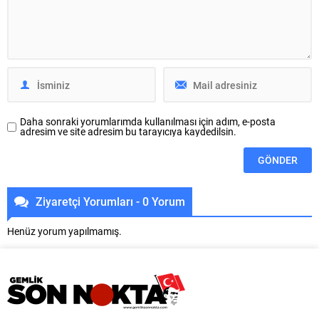
değerlendirerek, çöp eve
Özel tarafından Gemlik Kurucu
dönüştürülen adresi temizledi.
İlçe Başkanlığı görevine
Apartman sakinlerinin koku ve
görevlendirilmiş bulunuyorum. Bu
hijyen sorunları nedeniyle yaptığı
önemli görevi üstlenmenin
bildirimlerin ardından...
sorumluluğu ve...
Daha sonraki yorumlarımda kullanılması için adım, e-posta
adresim ve site adresim bu tarayıcıya kaydedilsin.
Ziyaretçi Yorumları - 0 Yorum
Henüz yorum yapılmamış.