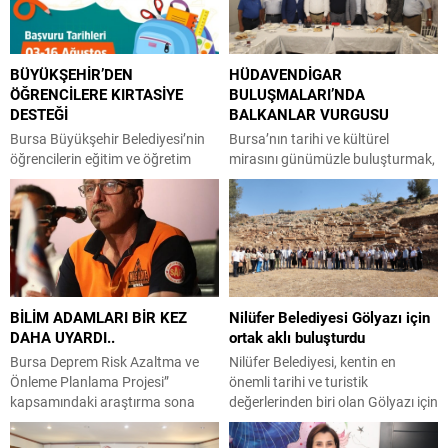
BÜYÜKŞEHİR’DEN
HÜDAVENDİGAR
ÖĞRENCİLERE KIRTASİYE
BULUŞMALARI’NDA
DESTEĞİ
BALKANLAR VURGUSU
Bursa Büyükşehir Belediyesi’nin
Bursa’nın tarihi ve kültürel
öğrencilerin eğitim ve öğretim
mirasını günümüzle buluşturmak,
hayatına katkıda bulunmak
akademisyenler, kamu yöneticileri,
amacıyla hayata geçirdiği
iş insanları, eğitimciler ve sivil
‘Kırtasiye Desteği’ne başvurular
toplum temsilcilerini aynı masa
başladı. Büyükşehir Belediyesi,
etrafında bir araya getirmek
Bursa Yuvam Çocuk Etkinlik
amacıyla, önceki dönem
Merkezleri’nden YKS Hazırlık
Osmangazi Belediye Başkanı ve
Kursları ve üniversite tercih
22. Dönem Bursa Milletvekili
BİLİM ADAMLARI BİR KEZ
Nilüfer Belediyesi Gölyazı için
desteğine kadar eğitimin her
Mustafa Dündar öncülüğünde
DAHA UYARDI..
ortak aklı buluşturdu
kademesinde öğrencilere ve
başlatılan Hüdavendigar
ailelerine destek olmayı
Buluşmaları’nın 19.’su
Bursa Deprem Risk Azaltma ve
Nilüfer Belediyesi, kentin en
sürdürüyor. Bu kapsamda ilkokul,
gerçekleştirildi. Toplantının konuk
Önleme Planlama Projesi”
önemli tarihi ve turistik
ortaokul ve lise öğrencilerine
konuşmacısı Kuzey
kapsamındaki araştırma sona
değerlerinden biri olan Gölyazı için
verilecek ‘Kırtasiye...
Makedonya’nın Tetova
erdi. MAG DER Yönetim Kurulu
çalıştay düzenledi. Aziz
(Kalkandelen) Devlet...
Başkanı Yusuf Yumru, hazırlanan
Panteleimon Kilisesi’ndeki