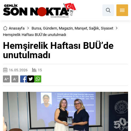
Anasayfa
Bursa
,
Gündem
,
Magazin
,
Manşet
,
Sağlık
,
Siyaset
Hemşirelik Haftası BUÜ’de unutulmadı
Hemşirelik Haftası BUÜ’de
unutulmadı
16.05.2026
15
A
+
A
-