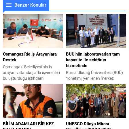
Benzer Konular
Osmangazi’de İş Arayanlara
BUÜ’nün laboratuvarları tam
Destek
kapasite ile sektörün
hizmetinde
Osmangazi Belediyesi’nin iş
arayan vatandaşlarla işverenleri
Bursa Uludağ Üniversitesi (BUÜ)
buluşturduğu istihdam
Yönetimi, yenilenen merkez
buluşmalarının bir yenisi daha
laboratuvar binasını iş dünyası ve
gerçekleştirildi. Yoğun katılımın
akademisyenlerin daha fazla
olduğu organizasyonda
kullanabilmesi adına kolları sıvadı.
işverenlerle birebir görüşme
BUÜ Rektörü Prof. Dr. Ferudun
yapan 50 kişi yapılan
Yılmaz, araştırma üniversitesi
değerlendirmelerin ardından iş
vizyonu doğrultusunda yenilenen
sahibi oldu. Osmangazi
ve tam kapasite çalışması için
BİLİM ADAMLARI BİR KEZ
UNESCO Dünya Mirası
Belediyesi’nin, Bursa Ticaret ve
tüm teknolojik yatırımları