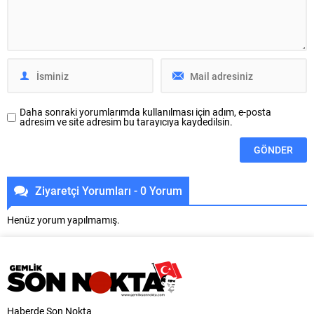
Özel tarafından Gemlik Kurucu
Mahallesi’nde bulunan Liman
İlçe Başkanlığı görevine
Caddesi’nde 400 metrelik
görevlendirilmiş bulunuyorum. Bu
güzergahta yağmur suyu ve
önemli görevi üstlenmenin
kanalizasyon hattı çalışmalarını
sorumluluğu ve...
tamamladı. BUSKİ ekipleri,
bölgede altyapıyı güçlendiren
çalışmaların tamamlanması...
Daha sonraki yorumlarımda kullanılması için adım, e-posta
adresim ve site adresim bu tarayıcıya kaydedilsin.
Ziyaretçi Yorumları - 0 Yorum
Henüz yorum yapılmamış.
Haberde Son Nokta