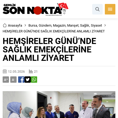
Anasayfa
Bursa
,
Gündem
,
Magazin
,
Manşet
,
Sağlık
,
Siyaset
HEMŞİRELER GÜNÜ’NDE SAĞLIK EMEKÇİLERİNE ANLAMLI ZİYARET
HEMŞİRELER GÜNÜ’NDE
SAĞLIK EMEKÇİLERİNE
ANLAMLI ZİYARET
12.05.2026
21
A
+
A
-