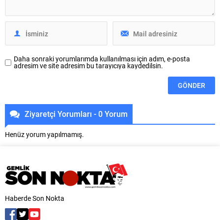
güzergahta yağmur suyu ve
alanların korunması, ağaçların
kanalizasyon hattı çalışmalarını
sağlıklı gelişiminin desteklenmesi
tamamladı. BUSKİ ekipleri,
ve kent estetiğinin iyileştirilmesi
bölgede altyapıyı güçlendiren
amacıyla yürüttüğü...
çalışmaların tamamlanması...
Daha sonraki yorumlarımda kullanılması için adım, e-posta
adresim ve site adresim bu tarayıcıya kaydedilsin.
Ziyaretçi Yorumları - 0 Yorum
Henüz yorum yapılmamış.
Haberde Son Nokta