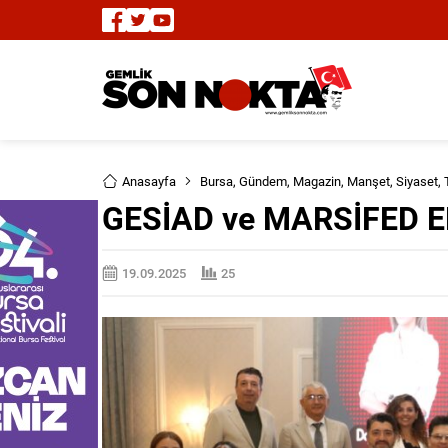
Anasayfa
Bursa
,
Gündem
,
Magazin
,
Manşet
,
Siyaset
,
GESİAD ve MARSİFED 
19.09.2025
25