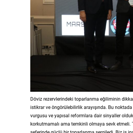
Döviz rezervlerindeki toparlanma eğiliminin dikk
istikrar ve öngörülebilirlik arayışında. Bu noktad
vurgusu ve yapısal reformlara dair sinyaller oldu
korkutmamalı ama temkinli olmaya sevk etmeli. T
seferinde güçlü bir toparlanma sergiledi. Biz iş i