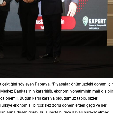
at çektiğini söyleyen Papatya, “Piyasalar, önümüzdeki dönem içi
a Merkez Bankası’nın kararlılığı, ekonomi yönetiminin mali disipli
kça önemli. Bugün karşı karşıya olduğumuz tablo, bizleri
ürkiye ekonomisi, birçok kez zorlu dönemlerden geçti ve her
nsanlarına düşen görev, bu süreçte bilgiye dayalı hareket etmek,