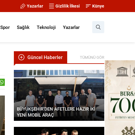
Yazarlar
Gizlilik İlkesi
Künye
Spor
Sağlık
Teknoloji
Yazarlar
Güncel Haberler
TÜMÜNÜ GÖR
BÜYÜKŞEHİR’DEN AFETLERE HAZIR İKİ
YENİ MOBİL ARAÇ