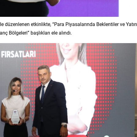
e düzenlenen etkinlikte, “Para Piyasalarında Beklentiler ve Yatı
nç Bölgeleri” başlıkları ele alındı.