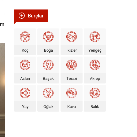
Burçlar
rım
Koç
Boğa
İkizler
Yengeç
Aslan
Başak
Terazi
Akrep
Yay
Oğlak
Kova
Balık