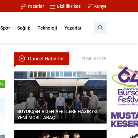
Yazarlar
Gizlilik İlkesi
Künye
Spor
Sağlık
Teknoloji
Yazarlar
Güncel Haberler
TÜMÜNÜ GÖR
BÜYÜKŞEHİR’DEN AFETLERE HAZIR İKİ
YENİ MOBİL ARAÇ