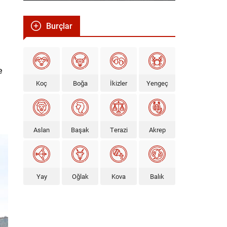
Burçlar
e
Koç
Boğa
İkizler
Yengeç
Aslan
Başak
Terazi
Akrep
Yay
Oğlak
Kova
Balık