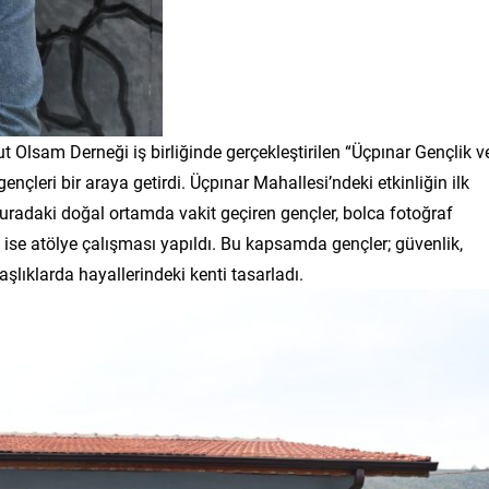
ut Olsam Derneği iş birliğinde gerçekleştirilen “Üçpınar Gençlik v
ençleri bir araya getirdi. Üçpınar Mahallesi’ndeki etkinliğin ilk
Buradaki doğal ortamda vakit geçiren gençler, bolca fotoğraf
se atölye çalışması yapıldı. Bu kapsamda gençler; güvenlik,
başlıklarda hayallerindeki kenti tasarladı.