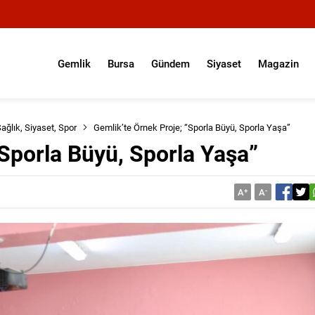
Gemlik
Bursa
Gündem
Siyaset
Magazin
ağlık
,
Siyaset
,
Spor
Gemlik’te Örnek Proje; “Sporla Büyü, Sporla Yaşa”
“Sporla Büyü, Sporla Yaşa”
A
+
A
-