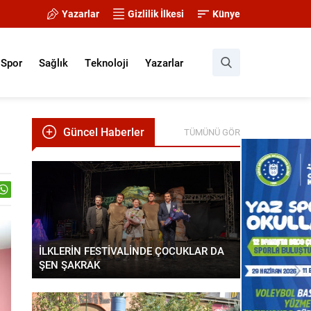
Yazarlar
Gizlilik İlkesi
Künye
Spor
Sağlık
Teknoloji
Yazarlar
Güncel Haberler
TÜMÜNÜ GÖR
İLKLERİN FESTİVALİNDE ÇOCUKLAR DA
ŞEN ŞAKRAK