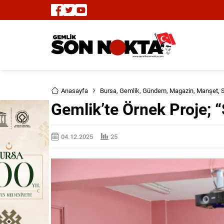
Anasayfa
Bursa
,
Gemlik
,
Gündem
,
Magazin
,
Manşet
,
S
Gemlik’te Örnek Proje; 
04.12.2025
25