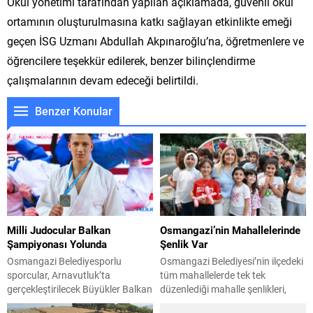
Okul yönetimi tarafından yapılan açıklamada, güvenli okul
ortamının oluşturulmasına katkı sağlayan etkinlikte emeği
geçen İSG Uzmanı Abdullah Akpınaroğlu’na, öğretmenlere ve
öğrencilere teşekkür edilerek, benzer bilinçlendirme
çalışmalarının devam edeceği belirtildi.
Benzer Konular
Milli Judocular Balkan
Osmangazi’nin Mahallelerinde
Şampiyonası Yolunda
Şenlik Var
Osmangazi Belediyesporlu
Osmangazi Belediyesi’nin ilçedeki
sporcular, Arnavutluk’ta
tüm mahallelerde tek tek
gerçekleştirilecek Büyükler Balkan
düzenlediği mahalle şenlikleri,
Judo Şampiyonası’nda ay-yıldızlı
Osmangazililere eğlence dolu