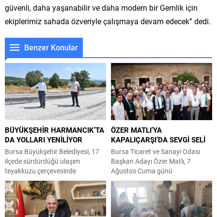
güvenli, daha yaşanabilir ve daha modern bir Gemlik için
ekiplerimiz sahada özveriyle çalışmaya devam edecek” dedi.
Benzer Konular
BÜYÜKŞEHİR HARMANCIK’TA
ÖZER MATLI’YA
DA YOLLARI YENİLİYOR
KAPALIÇARŞI’DA SEVGİ SELİ
Bursa Büyükşehir Belediyesi, 17
Bursa Ticaret ve Sanayi Odası
ilçede sürdürdüğü ulaşım
Başkan Adayı Özer Matlı, 7
teyakkuzu çerçevesinde
Ağustos Cuma günü
Harmacık ilçesinde 5 mahallenin
gerçekleştirdiği program
yollarını yenileme çalışmalarına
kapsamında BTSO’nun kurucusu
hız verdi. Şahin Biba
Osman Fevzi Efendi’yi kabri
başkanlığında başlatılan ulaşım
başında andı, Ulu Cami’de cuma