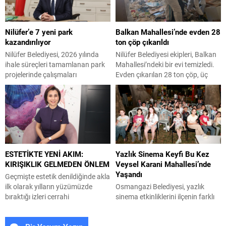
seferberliği kapsamında Bursa
namazına katıldı ve Kapalıçarşı
Büyükşehir Belediyesi Ulaşım
esnafı ile buluştu. Bursa Ticaret
Dairesi Başkanlığı
ve Sanayi Odası Başkan Adayı
Nilüfer’e 7 yeni park
Balkan Mahallesi’nde evden 28
koordinasyonuyla 17 ilçede yol
Özer Matlı ve beraberindeki heyet
kazandırılıyor
ton çöp çıkarıldı
yenileme çalışmalarında vites
çalışmalarını Bursa’nın tarihine,
yükseltildi. Başkan Vekili Biba’nın
değerlerine...
Nilüfer Belediyesi, 2026 yılında
Nilüfer Belediyesi ekipleri, Balkan
göreve geldiği 10 Nisan’dan
ihale süreçleri tamamlanan park
Mahallesi’ndeki bir evi temizledi.
bugüne kadar geçen süre...
projelerinde çalışmaları
Evden çıkarılan 28 ton çöp, üç
hızlandırdı. Yıl sonuna kadar 7
kamyona yüklenerek Hamitler
ayrı mahallede tamamlanacak
Kent Çöplüğü’ne götürüldü.
projelerle kente yaklaşık 24 bin
Nilüfer Belediyesi ekipleri, Balkan
metrekarelik yeni park alanı
Mahallesi Turan Haznedaroğlu
kazandırılacak. Nilüfer Belediyesi,
Sokak’ta bulunan bir apartman
ilçe genelinde kişi başına düşen
dairesinden gelen şikâyetleri
yeşil alan miktarını artırmak ve
değerlendirerek, çöp eve
ESTETİKTE YENİ AKIM:
Yazlık Sinema Keyfi Bu Kez
vatandaşlara yeni yaşam alanları
dönüştürülen adresi temizledi.
KIRIŞIKLIK GELMEDEN ÖNLEM
Veysel Karani Mahallesi’nde
sunmak amacıyla yürüttüğü park
Apartman sakinlerinin koku ve
Yaşandı
çalışmalarını sürdürüyor....
hijyen sorunları nedeniyle yaptığı
Geçmişte estetik denildiğinde akla
bildirimlerin ardından...
ilk olarak yılların yüzümüzde
Osmangazi Belediyesi, yazlık
bıraktığı izleri cerrahi
sinema etkinliklerini ilçenin farklı
müdahalelerle silmek gelirken,
mahallelerine taşımaya devam
günümüzde bu anlayış yerini çok
ediyor. “Osmangazi’de Yaz Film