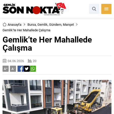
Anasayfa
Bursa
,
Gemlik
,
Gündem
,
Manşet
Gemlik’te Her Mahallede Çalışma
Gemlik’te Her Mahallede
Çalışma
04.06.2026
20
A
+
A
-