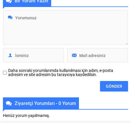
Bir Yorum Yazın
daha proaktif bir yaklaşım olan
Gösterimleri” kapsamında bu kez
önleyici estetiğe bırakıyor.
Veysel Karani Mahallesi’nde
Sorunları ortaya çıktıktan sonra
kurulan dev ekranda çocuklar ve
çözmek yerine oluşmadan
aileleri açık havada sinema keyfi
engellemeyi hedefleyen bu
yaşadı. Osmangazi’de yaşayan
yaklaşım, özellikle genç yaş
her kesimden vatandaşa yönelik
grubunda giderek daha fazla ilgi
sosyal ve kültürel etkinliklerini
görüyor. Konuya ilişkin
sürdüren Osmangazi Belediyesi,
değerlendirmelerde...
yaz tatilinde çocukları sinemayla
buluşturmaya...
Daha sonraki yorumlarımda kullanılması için adım, e-posta
adresim ve site adresim bu tarayıcıya kaydedilsin.
Ziyaretçi Yorumları - 0 Yorum
Henüz yorum yapılmamış.