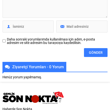
Kursları ve üniversite tercih
buluşturulması hedefleniyor.
desteğine kadar eğitimin her
Bursa’nın önemli ticaret
kademesinde öğrencilere ve
merkezlerinden BUTTİM’de,
ailelerine destek olmayı
ticaretin ve sektörlerin buluşma
sürdürüyor. Bu kapsamda ilkokul,
noktası olacak yeni bir proje
ortaokul ve lise öğrencilerine
hayata geçirildi. Trend Alanları ile
verilecek ‘Kırtasiye...
BUTTİM’de faaliyet gösteren
firmaların...
Daha sonraki yorumlarımda kullanılması için adım, e-posta
adresim ve site adresim bu tarayıcıya kaydedilsin.
Ziyaretçi Yorumları - 0 Yorum
Henüz yorum yapılmamış.
Haberde Son Nokta