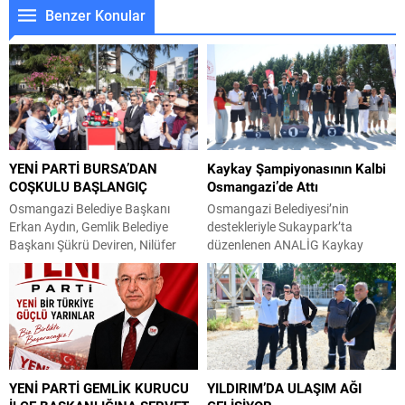
Benzer Konular
YENİ PARTİ BURSA’DAN
Kaykay Şampiyonasının Kalbi
COŞKULU BAŞLANGIÇ
Osmangazi’de Attı
Osmangazi Belediye Başkanı
Osmangazi Belediyesi’nin
Erkan Aydın, Gemlik Belediye
destekleriyle Sukaypark’ta
Başkanı Şükrü Deviren, Nilüfer
düzenlenen ANALİG Kaykay
Belediye Başkanı Şadi Özdemir,
Türkiye Şampiyonası, üç gün
Mudanya Belediye Başkanı Deniz
boyunca heyecan ve adrenalin
Dalgıç, Mustafakemalpaşa
dolu mücadelelere sahne oldu.
Belediye Başkanı Şükrü Erdem,
Final performanslarının ardından
Harmancık Belediye Başkanı
dereceye giren sporculara kupa
Haşim Ali Arıkan belediye meclis
ve madalyaları takdim edildi.
üyeleriyle birlikte Heykel’deki
Bursa’nın önemli spor
YENİ PARTİ GEMLİK KURUCU
YILDIRIM’DA ULAŞIM AĞI
Atatürk Anıtı’nda CHP’den istifa
tesislerinden Sukaypark, kaykay