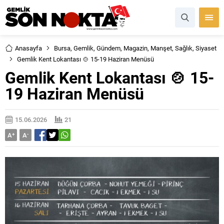
Anasayfa
Bursa
,
Gemlik
,
Gündem
,
Magazin
,
Manşet
,
Sağlık
,
Siyaset
Gemlik Kent Lokantası 🍲 15-19 Haziran Menüsü
Gemlik Kent Lokantası 🍲 15-
19 Haziran Menüsü
15.06.2026
21
A
+
A
-