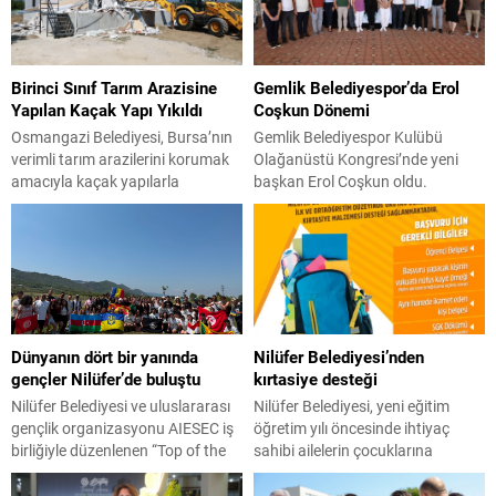
Birinci Sınıf Tarım Arazisine
Gemlik Belediyespor’da Erol
Yapılan Kaçak Yapı Yıkıldı
Coşkun Dönemi
Osmangazi Belediyesi, Bursa’nın
Gemlik Belediyespor Kulübü
verimli tarım arazilerini korumak
Olağanüstü Kongresi’nde yeni
amacıyla kaçak yapılarla
başkan Erol Coşkun oldu.
mücadelesini sürdürüyor. Bu
Kongreye Gemlik Belediye
kapsamda Bursa Ovası’nda tarım
Başkanı Şükrü Deviren, Belediye
arazisine inşa edilen kaçak bir
Başkan Yardımcısı Durmuş Uslu,
yapı daha yıkıldı. Yıkım çalışması
Gemlik Belediyespor Kulübü
sırasında binanın bodrum katında
üyeleri ve antrenörlerin yanı sıra
yavrularıyla birlikte bir kediyi fark
Yeni Parti Gemlik İlçe Başkanı
eden ekipler, anne kedi ve
Servet Pehlivan ile partililer katıldı.
Dünyanın dört bir yanında
Nilüfer Belediyesi’nden
yavrularını güvenli bir şekilde
Cemil Meriç Kültür Merkezi’ndeki
gençler Nilüfer’de buluştu
kırtasiye desteği
bulundukları alandan kurtardı.
kongrede divan kurulu oy birliğiyle
Kaçak yapılaşmayla...
Asiye Erman,...
Nilüfer Belediyesi ve uluslararası
Nilüfer Belediyesi, yeni eğitim
gençlik organizasyonu AIESEC iş
öğretim yılı öncesinde ihtiyaç
birliğiyle düzenlenen “Top of the
sahibi ailelerin çocuklarına
Mountain (TOM) 26” kampında,
kırtasiye desteği sağlıyor. Sosyal
farklı ülkelerden gelen değişim
belediyecilik anlayışı ile hareket