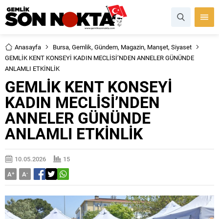
Anasayfa
Bursa
,
Gemlik
,
Gündem
,
Magazin
,
Manşet
,
Siyaset
GEMLİK KENT KONSEYİ KADIN MECLİSİ’NDEN ANNELER GÜNÜNDE
ANLAMLI ETKİNLİK
GEMLİK KENT KONSEYİ
KADIN MECLİSİ’NDEN
ANNELER GÜNÜNDE
ANLAMLI ETKİNLİK
10.05.2026
15
A
+
A
-