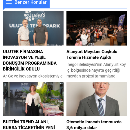
Benzer Konular
ULUTEK FİRMASINA
Alanyurt Meydanı Coşkulu
İNOVASYON VE YEŞİL
Törenle Hizmete Açıldı
DÖNÜŞÜM PROGRAMINDA
İnegöl Belediyesi’nin Alanyurt köy
BİRİNCİLİK ÖDÜLÜ
içi bölgesinde hayata geçirdiği
Ar-Ge ve inovasyon ekosistemiyle
meydan projesi tamamlandı.
teknoloji tabanlı firmaların
İçerisinde; Gastro Kafe, Nöbetçi
gelişimine katkı sağlayan ULUTEK
Kitaphane, yeşil alanlar, oturma
Teknopark bünyesinde faaliyet
ve dinlenme alanları, otopark,
gösteren Zamia Kompozit,
ATM noktası gibi pek çok imkanın
sürdürülebilir malzeme
sunulduğu meydan, düzenlenen
teknolojileri alanındaki
coşkulu bir törenle hizmete açıldı.
çalışmalarıyla önemli bir başarı
Bölge halkı ilk günden meydana
BUTTİM TREND ALANI,
Otomotiv ihracatı temmuzda
elde etti. Tarımsal atıkları yüksek
akın etti. İnegöl Belediyesi’nin
BURSA TİCARETİNİN YENİ
3,6 milyar dolar
katma değerli biyokompozit
2025 yılı sonunda yapımına...