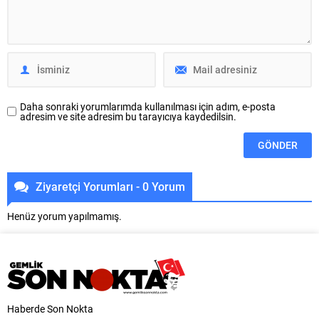
ortaöğretim öğrencileri için
buluşacak, nasıl bir yönetim
kırtasiye desteği sağlayacak.
anlayışı önerdiğimizi ve
Öğrencilere...
hazırladığımız çözümleri nasıl
hayata geçireceğimizi
anlatacağız. Hiçbir üyemiz merak
etmesin;...
Daha sonraki yorumlarımda kullanılması için adım, e-posta
adresim ve site adresim bu tarayıcıya kaydedilsin.
Ziyaretçi Yorumları - 0 Yorum
Henüz yorum yapılmamış.
Haberde Son Nokta