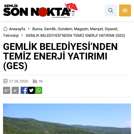
Anasayfa
Bursa
,
Gemlik
,
Gündem
,
Magazin
,
Manşet
,
Siyaset
,
Teknoloji
GEMLİK BELEDİYESİ’NDEN TEMİZ ENERJİ YATIRIMI (GES)
GEMLİK BELEDİYESİ’NDEN
TEMİZ ENERJİ YATIRIMI
(GES)
27.06.2026
96
A
+
A
-