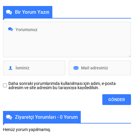
ÇASİAD’ı ziyaret ederek
(İMSİAD) Başkanı Şeref Demir,
Bir Yorum Yazın
sanayicilerle bir araya geldi.
Türkiye’de konut fiyatlarının
Üretim tesislerinde incelemelerde
dengelenmesi ve kentsel
bulunan Matlı, “60 bin üyemizin
dönüşümün hız kazanması için
ürettiği ve ticaretini yaptığı her
arsa politikalarının yeniden ele
değer Bursa için kıymetlidir. Her
alınması gerektiğini söyledi.
bölgenin ve sektörün ihtiyacına
Konut üretim maliyetlerinde arsa
göre çalışan bir BTSO anlayışını...
bedellerinin en önemli
kalemlerden biri olduğuna dikkat
çeken Demir,...
Daha sonraki yorumlarımda kullanılması için adım, e-posta
adresim ve site adresim bu tarayıcıya kaydedilsin.
Ziyaretçi Yorumları - 0 Yorum
Henüz yorum yapılmamış.