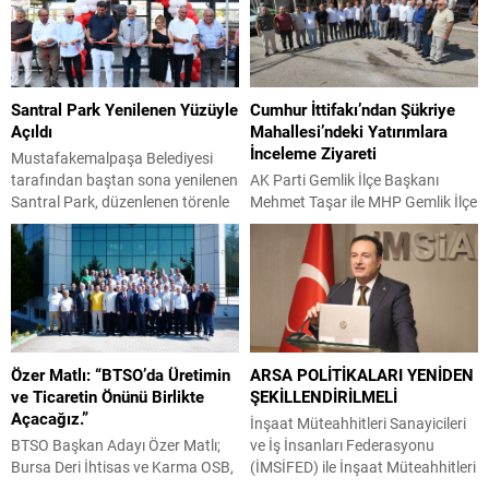
Sinir Cerrahisi Uzmanı Op. Dr.
Başkan Yardımcısı Durmuş Uslu,
Semih Çelik halk arasında yaygın
Gemlik Belediyespor Kulübü
olarak görülen hafif ve orta
üyeleri ve antrenörlerin yanı sıra
dereceli disk fıtıklaşmalarında
Yeni Parti Gemlik İlçe Başkanı
“Nükleoplasti” yönteminin yüz
Servet Pehlivan ile partililer katıldı.
Santral Park Yenilenen Yüzüyle
Cumhur İttifakı’ndan Şükriye
güldüren sonuçlar verdiğini
Cemil Meriç Kültür Merkezi’ndeki
Açıldı
Mahallesi’ndeki Yatırımlara
belirtti. Modern çağın...
kongrede divan kurulu oy birliğiyle
İnceleme Ziyareti
Asiye Erman,...
Mustafakemalpaşa Belediyesi
tarafından baştan sona yenilenen
AK Parti Gemlik İlçe Başkanı
Santral Park, düzenlenen törenle
Mehmet Taşar ile MHP Gemlik İlçe
yeniden vatandaşların hizmetine
Başkanı Emrah Keskin, ilçe
açıldı. Uzun süredir atıl durumda
yöneticileriyle birlikte Bursa
bulunan alan, gerçekleştirilen
Büyükşehir Belediyesi tarafından
kapsamlı yenileme çalışmalarıyla
Şükriye Mahallesi’nde
modern ve estetik bir yaşam
tamamlanan su göleti ve
alanına dönüştürülerek ilçeye
mahallede farklı noktalara
yeniden kazandırıldı. Açılış
ulaştırılan su hattı çalışmalarını
Özer Matlı: “BTSO’da Üretimin
ARSA POLİTİKALARI YENİDEN
programında konuşan
yerinde inceledi. Mahalle sakinleri,
ve Ticaretin Önünü Birlikte
ŞEKİLLENDİRİLMELİ
Mustafakemalpaşa Belediye
uzun süredir ihtiyaç duyulan
Açacağız.”
Başkanı Şükrü Erdem, Santral
yatırımların hayata
İnşaat Müteahhitleri Sanayicileri
Park’ın ilçe hafızasında önemli bir
geçirilmesinden duydukları
BTSO Başkan Adayı Özer Matlı;
ve İş İnsanları Federasyonu
yere sahip...
memnuniyeti dile getirerek, “Su...
Bursa Deri İhtisas ve Karma OSB,
(İMSİFED) ile İnşaat Müteahhitleri
HOSAB, TOSAB, Kayapa OSB ve
Sanayicileri ve İş İnsanları Derneği