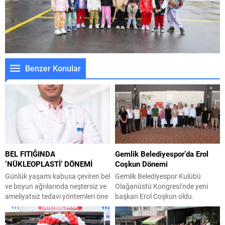
Benzer Konular
BEL FITIĞINDA
Gemlik Belediyespor’da Erol
‘NÜKLEOPLASTİ’ DÖNEMİ
Coşkun Dönemi
Günlük yaşamı kabusa çeviren bel
Gemlik Belediyespor Kulübü
ve boyun ağrılarında neştersiz ve
Olağanüstü Kongresi’nde yeni
ameliyatsız tedavi yöntemleri öne
başkan Erol Coşkun oldu.
çıkıyor. Özel Medicabil Sağlık
Kongreye Gemlik Belediye
Grubu Nilüfer Hastanesi Beyin ve
Başkanı Şükrü Deviren, Belediye