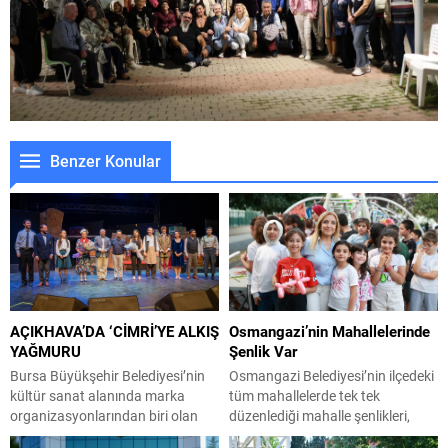
Benzer Konular
AÇIKHAVA’DA ‘CİMRİ’YE ALKIŞ
Osmangazi’nin Mahallelerinde
YAĞMURU
Şenlik Var
Bursa Büyükşehir Belediyesi’nin
Osmangazi Belediyesi’nin ilçedeki
kültür sanat alanında marka
tüm mahallelerde tek tek
organizasyonlarından biri olan
düzenlediği mahalle şenlikleri,
Uluslararası Bursa Festivali
Osmangazililere eğlence dolu