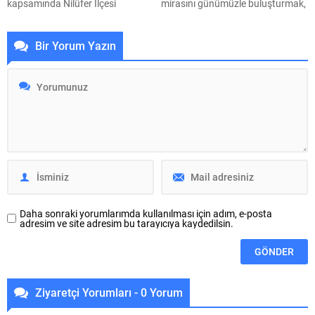
kapsamında Nilüfer İlçesi
mirasını günümüzle buluşturmak,
Doğanköy Mahallesi ve civarında
akademisyenler, kamu yöneticileri,
06 Ağustos 2026 tarihinde 09:00
iş insanları, eğitimciler ve sivil
Bir Yorum Yazın
– 18:00 saatleri arasında su
toplum temsilcilerini aynı masa
kesintisi yapılacaktır.
etrafında bir araya getirmek
Vatandaşların tedbirli olması rica
amacıyla, önceki dönem
olunur.
Osmangazi Belediye Başkanı ve
22. Dönem Bursa Milletvekili
Mustafa Dündar öncülüğünde
başlatılan Hüdavendigar
Buluşmaları’nın 19.’su
gerçekleştirildi. Toplantının konuk
konuşmacısı Kuzey
Makedonya’nın Tetova
(Kalkandelen) Devlet...
Daha sonraki yorumlarımda kullanılması için adım, e-posta
adresim ve site adresim bu tarayıcıya kaydedilsin.
Ziyaretçi Yorumları - 0 Yorum