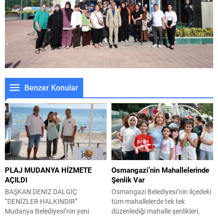
Benzer Konular
PLAJ MUDANYA HİZMETE
Osmangazi’nin Mahallelerinde
AÇILDI
Şenlik Var
BAŞKAN DENİZ DALGIÇ:
Osmangazi Belediyesi’nin ilçedeki
“DENİZLER HALKINDIR”
tüm mahallelerde tek tek
Mudanya Belediyesi’nin yeni
düzenlediği mahalle şenlikleri,