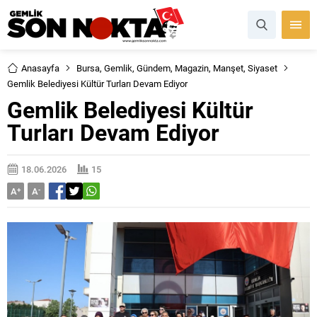
Anasayfa
Bursa
,
Gemlik
,
Gündem
,
Magazin
,
Manşet
,
Siyaset
Gemlik Belediyesi Kültür Turları Devam Ediyor
Gemlik Belediyesi Kültür
Turları Devam Ediyor
18.06.2026
15
A
+
A
-