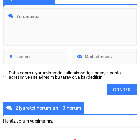
Odası’nın DIGITALLY 16 KEDD iş
başarılı judocuları, uluslararası
birliğiyle düzenleyeceği Ücretsiz
arenada Türk bayrağını gururla
Dijital Dönüşüm Tanıtım Toplantısı
dalgalandırmak için tatamiye
için katılım süreci devam ediyor.
çıkıyor. 1-2 Ağustos tarihlerinde
Toplantımızın gün ve saati,
Arnavutluk’un başkenti Tiran’da
üyelerimizin bildireceği katılım
düzenlenecek Büyükler Balkan
tercihleri doğrultusunda
Judo Şampiyonası’nda mücadele
belirlenecek olup, katılım
edecek Osmangazi
tercihlerini henüz iletmemiş olan
Belediyesporlu sporcular Settar
üyelerimizin 03-09 Ağustos...
Karaca ve Muhammet Çağrı
Bilecan, Judo...
Daha sonraki yorumlarımda kullanılması için adım, e-posta
adresim ve site adresim bu tarayıcıya kaydedilsin.
Ziyaretçi Yorumları - 0 Yorum
Henüz yorum yapılmamış.