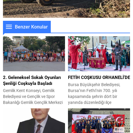
Benzer Konular
2. Geleneksel Sokak Oyunları
FETİH COŞKUSU ORHANELİ’DE
Şenliği Coşkuyla Başladı
Bursa Büyükşehir Belediyesi,
Gemlik Kent Konseyi, Gemlik
Bursa’nın Fethi’nin 700. yılı
Belediyesi ve Gençlik ve Spor
kapsamında şehrin dört bir
Bakanlığı Gemlik Gençlik Merkezi
yanında düzenlediği ilçe
iş birliğiyle düzenlenen 2.
şenliklerini bu kez Orhaneli’ye
Geleneksel Sokak Oyunları Şenliği,
taşıdı. Büyükşehir Belediyesi
Kayhan Mahallesi Muhtarı
Kültür, Sanat ve Sosyal İşler
Çiğdem Yeşilyurt’un talebiyle
Dairesi Başkanlığı tarafından
Şükrü Şenol Ortaokulu
Orhaneli 9 Eylül Meydanı’nda